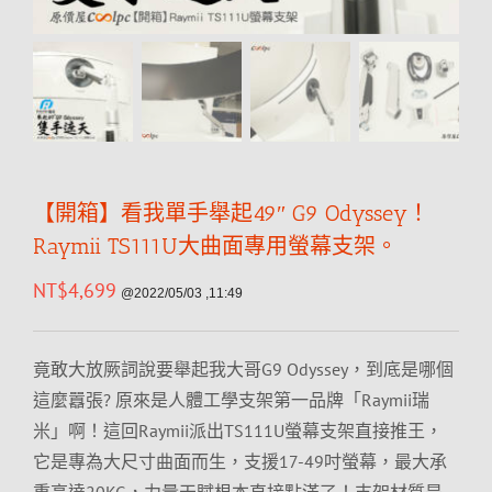
【開箱】看我單手舉起49″ G9 Odyssey！
Raymii TS111U大曲面專用螢幕支架。
NT$
4,699
@2022/05/03 ,11:49
竟敢大放厥詞說要舉起我大哥G9 Odyssey，到底是哪個
這麼囂張? 原來是人體工學支架第一品牌「Raymii瑞
米」啊！這回Raymii派出TS111U螢幕支架直接推王，
它是專為大尺寸曲面而生，支援17-49吋螢幕，最大承