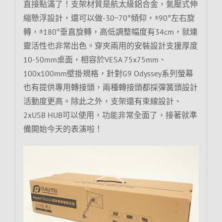
直接點滿了！支架材質是航太級鋁合金，氣壓式伸
縮懸浮設計，還可以做-30~70°傾仰，±90°左右旋
轉，±180°垂直旋轉，高低調整幅度有34cm，就連
靈活性也非常出色。穿夾兩用的安裝設計支援厚度
10-50mm桌面，相容於VESA 75x75mm、
100x100mm壁掛規格，針對G9 Odyssey系列螢幕
也有提供專用轉接頭，兩種轉接頭都採彈簧頭設計
活動度更高。除此之外，支架還有束線設計、
2xUSB HUB可以使用，功能非常全面了，接著就準
備開始今天的表演啦！