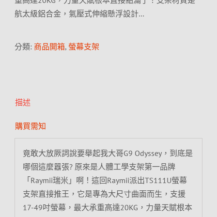
重高達20KG，力量天賦根本直接點滿了！支架材質是
航太級鋁合金，氣壓式伸縮懸浮設計…
分類:
商品開箱
,
螢幕支架
描述
購買需知
竟敢大放厥詞說要舉起我大哥G9 Odyssey，到底是
哪個這麼囂張? 原來是人體工學支架第一品牌
「Raymii瑞米」啊！這回Raymii派出TS111U螢幕
支架直接推王，它是專為大尺寸曲面而生，支援
17-49吋螢幕，最大承重高達20KG，力量天賦根本