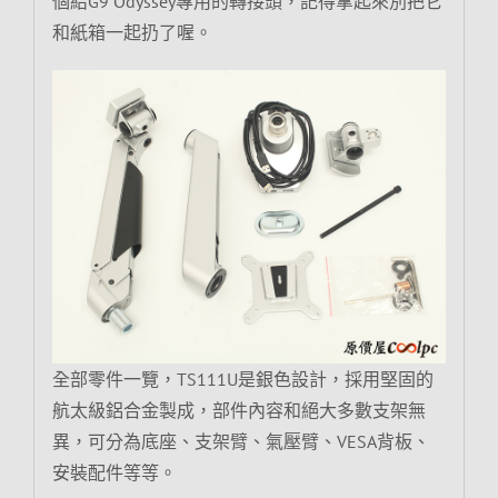
個給G9 Odyssey專用的轉接頭，記得拿起來別把它
和紙箱一起扔了喔。
全部零件一覽，TS111U是銀色設計，採用堅固的
航太級鋁合金製成，部件內容和絕大多數支架無
異，可分為底座、支架臂、氣壓臂、VESA背板、
安裝配件等等。