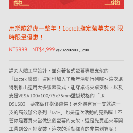
用樂歌舒虎一整年！Loctek指定螢幕支架 限
時限量優惠！
NT$
999
NT$
4,999
–
@2022/02/03 ,12:00
講究人體工學設計，並有著各式螢幕專屬支架的
「Loctek 樂歌」這回也加入了新年活動行列囉～這次還
特別推出適用大多螢幕款式，能穿桌或夾桌安裝，以及
支援VESA 100×100/75x75mm壁掛規格的「LK-
D5USB3」要來做任搭優惠價！另外還有買一支就送一
支的高效辦公系列「D7H」也是這次活動的亮點喔！不
管你是要買來當做追劇螢幕的支架，還是先買起來等開
工帶到公司裡安裝，這次的活動都真的非常划算呢！