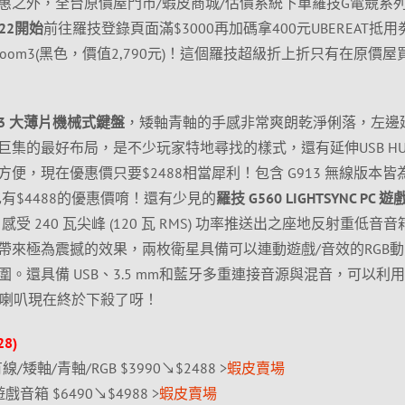
惠之外，全台原價屋門市/蝦皮商城/估價系統下單羅技G電競系
/22開始
前往羅技登錄頁面滿$3000再加碼拿400元UBEREAT抵
derBoom3(黑色，價值2,790元)！這個羅技超級折上折只有在原價
13 大薄片機械式鍵盤
，矮軸青軸的手感非常爽朗乾淨俐落，左邊
集的最好布局，是不少玩家特地尋找的樣式，還有延伸USB HU
便，現在優惠價只要$2488相當犀利！包含 G913 無線版本皆
也有$4488的優惠價唷！還有少見的
羅技 G560 LIGHTSYNC PC 遊
受 240 瓦尖峰 (120 瓦 RMS) 功率推送出之座地反射重低音
帶來極為震撼的效果，兩枚衛星具備可以連動遊戲/音效的RGB
。還具備 USB、3.5 mm和藍牙多重連接音源與混音，可以利用 
幻喇叭現在終於下殺了呀！
8)
/矮軸/青軸/RGB $3990↘$2488 >
蝦皮賣場
 遊戲音箱 $6490↘$4988 >
蝦皮賣場