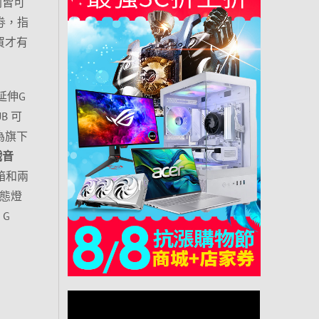
列皆可
用劵，指
屋買才有
延伸G
B 可
為旗下
戲音
音箱和兩
動態燈
G