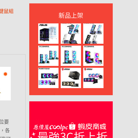
|鍵鼠組
新品上架
位要
爆，各