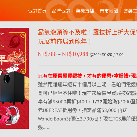
促銷首頁
品牌促銷
裝機直播
門市地圖
套裝
霸氣龍頭等不及啦！羅技折上折大促從
玩展前佈局到龍年！
NT$
788
NT$
10,988
–
@2024/01/20 ,17:00
只有在原價屋買羅技，才有的優惠+拿贈禮+現
雖然距離過年還有半個月以上呢，看咱們電競
哥可已經坐不住啦！現在來原價屋買羅技G電
享有滿$3000再折$400，
1/22開始
滿$3000
元UBEREAT抵用劵，指定品滿$8,000 再送
WonderBoom3(價值2,790元)！現在TGS展
張……