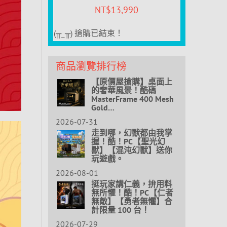
NT$
13,990
(╥_╥) 搶購已結束！
商品瀏覽排行榜
【原價屋搶購】桌面上
的奢華風景！酷碼
MasterFrame 400 Mesh
Gold…
2026-07-31
走到哪，幻獸都由我掌
握！酷！PC【聖光幻
獸】【混沌幻獸】送你
玩遊戲。
2026-08-01
挺玩家講仁義，拚用料
無所懼！酷！PC【仁者
無敵】【勇者無懼】合
計限量 100 台！
2026-07-29