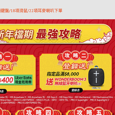
鍵盤/18項滑鼠/22項耳麥喇叭下單