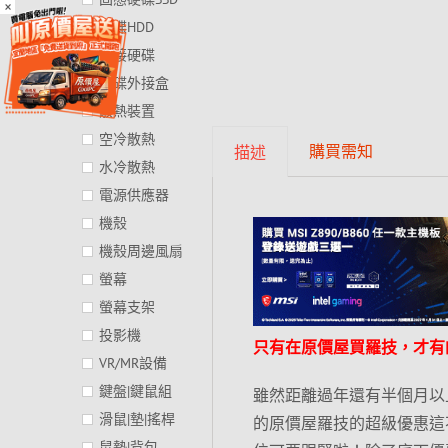
×
硬碟HDD
外接硬碟
硬碟外接盒
散熱裝置
空冷散熱
購買需知
描述
水冷散熱
電源供應器
機殼
機殼周邊風扇
螢幕
螢幕支架
投影機
只有在原價屋買羅技，才有
VR/MR設備
鍵盤|鍵鼠組
雖然距離過年還有半個月以
滑鼠|墊|搖桿
的原價屋羅技的超級優惠這不
鼠墊|背包