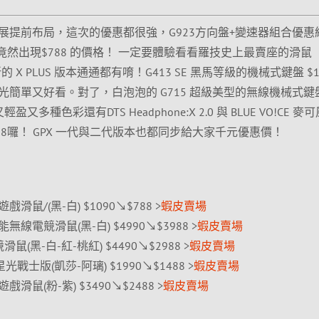
S電玩展提前布局，這次的優惠都很強，G923方向盤+變速器組合優惠
 竟然出現$788 的價格！ 一定要體驗看看羅技史上最賣座的滑鼠
X PLUS 版本通通都有唷！G413 SE 黑馬等級的機械式鍵盤 $1
簡單又好看。對了，白泡泡的 G715 超級美型的無線機械式鍵
又多種色彩還有DTS Headphone:X 2.0 與 BLUE VO!CE 麥
88囉！ GPX 一代與二代版本也都同步給大家千元優惠價！
無線遊戲滑鼠/(黑-白) $1090↘$788 >
蝦皮賣場
效能無線電競滑鼠(黑-白) $4990↘$3988 >
蝦皮賣場
t 電競滑鼠(黑-白-紅-桃紅) $4490↘$2988 >
蝦皮賣場
-星光戰士版(凱莎-阿璃) $1990↘$1488 >
蝦皮賣場
無線遊戲滑鼠(粉-紫) $3490↘$2488 >
蝦皮賣場