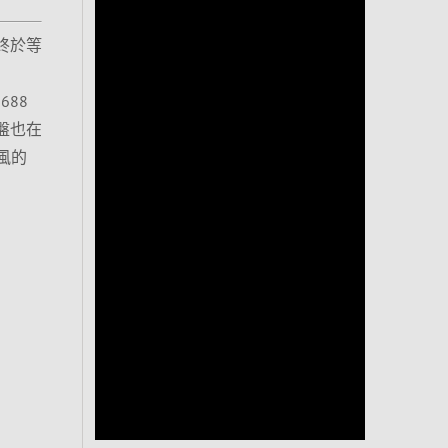
終於等
688
盤也在
可風的