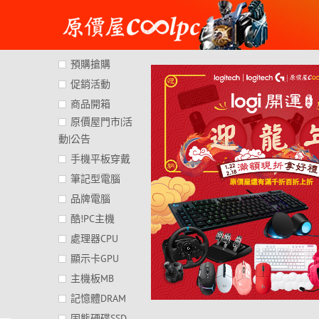
Skip
to
content
預購搶購
促銷活動
商品開箱
原價屋門市|活
動|公告
手機平板穿戴
筆記型電腦
品牌電腦
酷!PC主機
處理器CPU
顯示卡GPU
主機板MB
記憶體DRAM
固態硬碟SSD