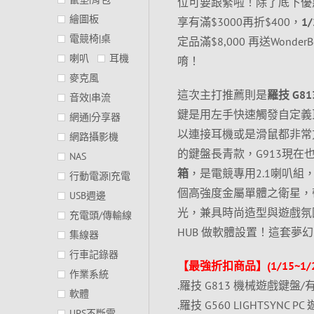
位可要跟緊啦！除了底下優
繪圖板
享有滿$3000再折$400，
1
電競椅|桌
定品滿$8,000 再送Won
喇叭
耳機
唷！
麥克風
這次主打推薦則是
羅技 G8
音效|串流
鍵是用左手快速觸發自定義巨
網通|分享器
以連接耳機或是滑鼠都非常方
網路攝影機
的鍵盤長青款，G913現在
NAS
箱
，是電競專用2.1喇叭組，感
行動電源|充電
個高強度金屬單體之衛星，
USB週邊
光，兼具時尚造型與遊戲氛圍
充電頭/傳輸線
HUB 做軟體設置！這套夢
集線器
行車記錄器
【最強折扣商品】(1/15~1/2
作業系統
.羅技 G813 機械遊戲鍵盤/有線
軟體
.羅技 G560 LIGHTSYNC PC
UPS不斷電