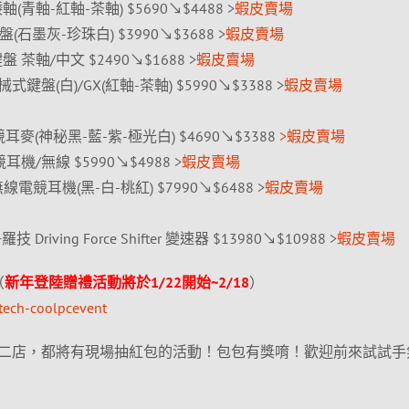
(青軸-紅軸-茶軸) $5690↘$4488 >
蝦皮賣場
鍵盤(石墨灰-珍珠白) $3990↘$3688 >
蝦皮賣場
盤 茶軸/中文 $2490↘$1688 >
蝦皮賣場
鍵盤(白)/GX(紅軸-茶軸) $5990↘$3388 >
蝦皮賣場
耳麥(神秘黑-藍-紫-極光白) $4690↘$3388
>蝦皮賣場
耳機/無線 $5990↘$4988 >
蝦皮賣場
eed 無線電競耳機(黑-白-桃紅) $7990↘$6488 >
蝦皮賣場
riving Force Shifter 變速器 $13980↘$10988 >
蝦皮賣場
（
新年登陸贈禮活動將於1/22開始~2/18
）
itech-coolpcevent
二店，都將有現場抽紅包的活動！包包有獎唷！歡迎前來試試手