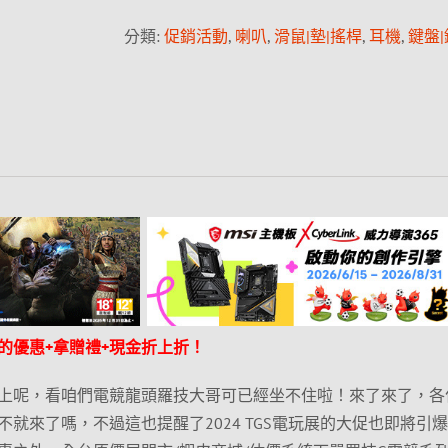
分類:
促銷活動
,
喇叭
,
滑鼠|墊|搖桿
,
耳機
,
鍵盤
的優惠+拿贈禮+現金折上折！
上呢，看咱們電競龍頭羅技大哥可已經坐不住啦！來了來了，各
就來了嗎，不過這也提醒了2024 TGS電玩展的大促也即將引