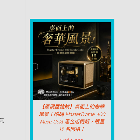
【原價屋搶購】桌面上的奢華
風景！酷碼 MasterFrame 400
氣
Mesh Gold 黑金版機殼，限量
15 名開搶！