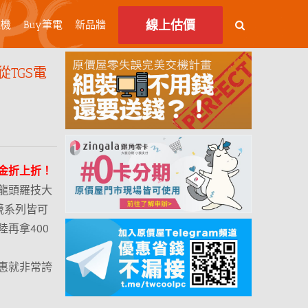
線上估價
主機
Buy筆電
新品牆
TGS電
金折上折！
龍頭羅技大
競系列皆可
登陸再拿400
前優惠就非常誇