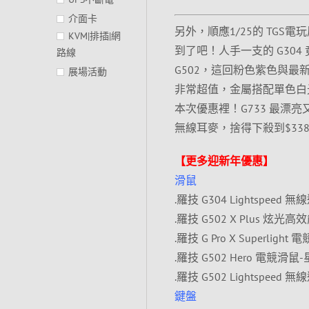
介面卡
另外，順應1/25的 TG
KVM|排插|網
到了吧！人手一支的 G304
路線
G502，這回粉色紫色與最新的 
展場活動
非常超值，金屬搭配單色白光
本次優惠裡！G733 最漂亮又輕盈
無線耳麥，捨得下殺到$33
【更多迎新年優惠】
滑鼠
.羅技 G304 Lightspeed 
.羅技 G502 X Plus 炫光高
.羅技 G Pro X Superligh
.羅技 G502 Hero 電競滑鼠
.羅技 G502 Lightspeed 
鍵盤