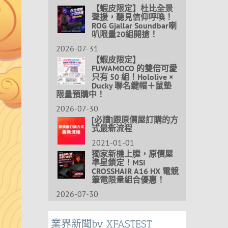
【蝦皮限定】杜比全景
聲援，聽見信仰呼喚！
ROG Gjallar Soundbar喇
叭限量20組開搶！
2026-07-31
【蝦皮限定】
FUWAMOCO 的雙倍可愛
只有 50 組！Hololive ×
Ducky 聯名鍵帽＋鼠墊
限量預購中！
2026-07-30
[必讀]跟原價屋訂購的方
式最新流程
2021-01-01
獨家新機上膛，原價屋
準星鎖定！MSI
CROSSHAIR A16 HX 電競
筆電限量組合優惠！
2026-07-30
業界新聞by XFASTEST