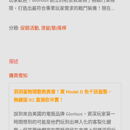
玩家歡迎！Glorious 創立的初衷就是為了挑戰行業極
限，打造出最符合專業玩家需求的戰鬥裝備！現在…
分類:
促銷活動
,
滑鼠|墊|搖桿
描述
購買需知
洞洞鼠物理散熱真香！買 Model O 免千送鼠墊，
無線版 O2 直接砍半賣！
說到來自美國的電競品牌 Glorious，資深玩家第一
時間想到的可能是他們玩到出神入化的客製化鍵
盤，但其實他們家的電競滑鼠在市場上同樣深受玩