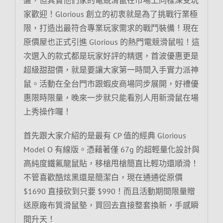
家歡迎！Glorious 創立的初衷就是為了挑戰行業極
限，打造出最符合專業玩家需求的戰鬥裝備！現在
原價屋也正式引進 Glorious 的熱門電競滑鼠啦！這
次選入的款式都是玩家好評的精選，首波優惠更是
超級甜甜價，就是要讓大家第一時間入手實力派神
鼠。活動在全台門市跟蝦皮商場同步展開，好禮優
惠限時限量，晚來一步就只能看別人用新滑鼠在場
上秀操作囉！
首先跟大家介紹的是最有 CP 值的經典 Glorious
Model O 有線版。憑藉著僅 67g 的超輕量化設計與
高純度鐵氟龍鼠貼，移槍甩槍簡直比輕功還順滑！
不管喜歡酷炫黑還是簡潔白，現在通通從原價
$1690 直接砍到只要 $990！而且活動期間限量贈
送原廠布質滑鼠墊，買回去直接整套換新，手感瞬
間升天！