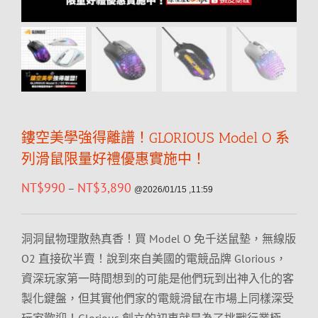
鏤空美學強得離譜！GLORIOUS Model O 系
列滑鼠限量好禮優惠實施中！
NT$
990
NT$
3,890
–
@2026/01/15 ,11:59
洞洞鼠物理散熱真香！買 Model O 免千送鼠墊，無線版
O2 直接砍半賣！說到來自美國的電競品牌 Glorious，
資深玩家第一時間想到的可能是他們玩到出神入化的客
製化鍵盤，但其實他們家的電競滑鼠在市場上同樣深受