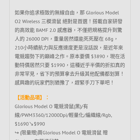
如果你追求極致的無線自由，那 Glorious Model
O2 Wireless 三模滑鼠 絕對是首選！搭載自家研發
的高效能 BAMF 2.0 感應器，不僅把規格提升到驚
人的 26000 DPI，重量居然還能死死壓在 68g，
210小時續航力與反應速度更是沒話說，是近年來
電競趨勢下的巔峰之作。原本要價 $3890，現在活
動特價居然只要 $1990，這種近乎半價的折扣真的
非常罕見，省下的預算拿去升級其他配備都划算！
感興趣的玩家們別猶豫了，趕緊手刀下單吧！
【活動品項】：
Glorious Model O 電競滑鼠(黑)/有
線/PWM3360/12000Dpi/輕量化/編織線/Rgb,
$1690↘$990
↪ (限量贈)買Glorious Model O 電競滑鼠 贈