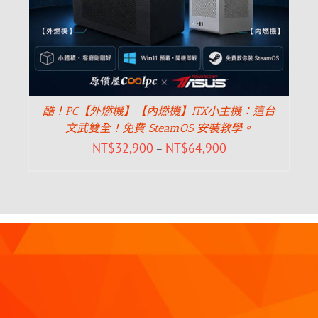
酷！PC【外燃機】【內燃機】ITX小主機：這台
文武雙全！免費 SteamOS 安裝教學。
NT$
32,900
NT$
64,900
–