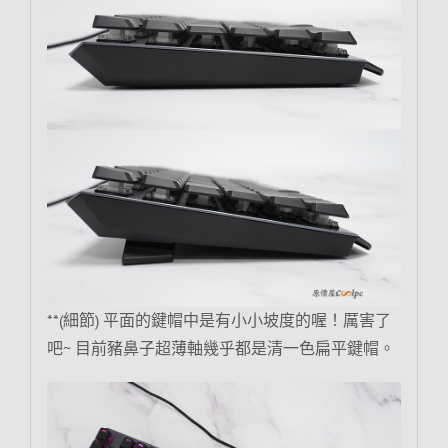
**(細節) 平面的鍵帽中是有小小坡度的喔！厲害了
吧~ 目前豬鼻子超薄軸幾乎都是清一色扁平鍵帽。