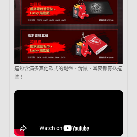
這包含滿多其他款式的鍵盤、滑鼠、耳麥都有送這
些！