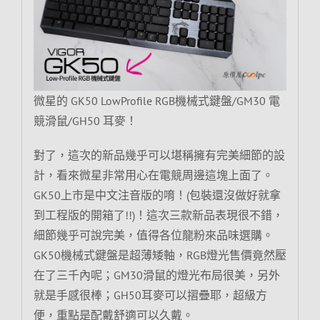
微星的 GK50 LowProfile RGB機械式鍵盤/GM30 電
競滑鼠/GH50 耳麥！
對了，這次的新品幾乎可以堪稱擁有完美細節的設
計，看來微星非常用心在電競周邊這塊上面了。
GK50上市是中文注音版的唷！(包裝還沒做好就拿
到工程版的開箱了!!)！這次三款新品表現很不錯，
細節幾乎可說完美，值得各位龍粉來品味選購。
GK50機械式鍵盤是超薄矮軸，RGB燈光售價竟然壓
在了三千內呢；GM30滑鼠的燈光布局很美，另外
就是手感很棒；GH50耳麥可以摺疊耶，超級方
便，重點是配戴舒適可以久戴。