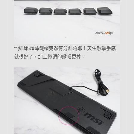
**(細節)超薄鍵帽竟然有分斜角耶！天生敲擊手感
就很好了，加上微調的鍵帽更棒。