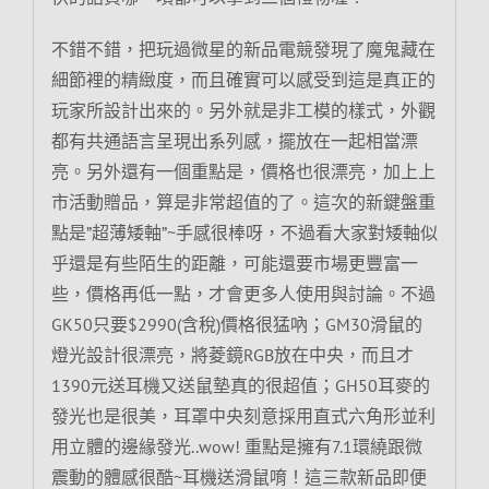
不錯不錯，把玩過微星的新品電競發現了魔鬼藏在
細節裡的精緻度，而且確實可以感受到這是真正的
玩家所設計出來的。另外就是非工模的樣式，外觀
都有共通語言呈現出系列感，擺放在一起相當漂
亮。另外還有一個重點是，價格也很漂亮，加上上
市活動贈品，算是非常超值的了。這次的新鍵盤重
點是”超薄矮軸”~手感很棒呀，不過看大家對矮軸似
乎還是有些陌生的距離，可能還要市場更豐富一
些，價格再低一點，才會更多人使用與討論。不過
GK50只要$2990(含稅)價格很猛吶；GM30滑鼠的
燈光設計很漂亮，將菱鏡RGB放在中央，而且才
1390元送耳機又送鼠墊真的很超值；GH50耳麥的
發光也是很美，耳罩中央刻意採用直式六角形並利
用立體的邊緣發光..wow! 重點是擁有7.1環繞跟微
震動的體感很酷~耳機送滑鼠唷！這三款新品即便