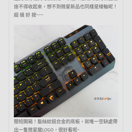
捨不得收起來，想不到微星新品也同樣是矮軸呢！
超 級 好 按~~~
簡短開箱！髮絲紋鋁合金的底板，就唯一空缺處帶
出一隻微星龍LOGO，很好看呢~