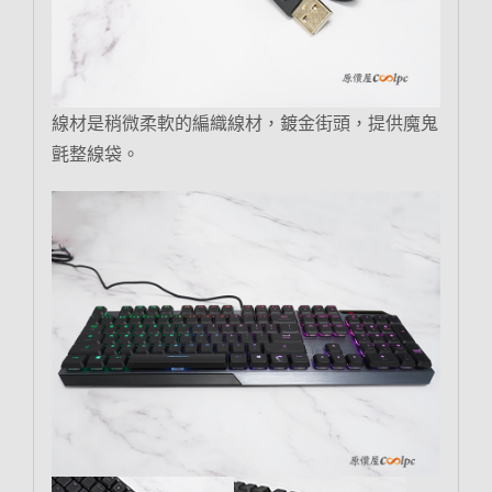
線材是稍微柔軟的編織線材，鍍金街頭，提供魔鬼
氈整線袋。