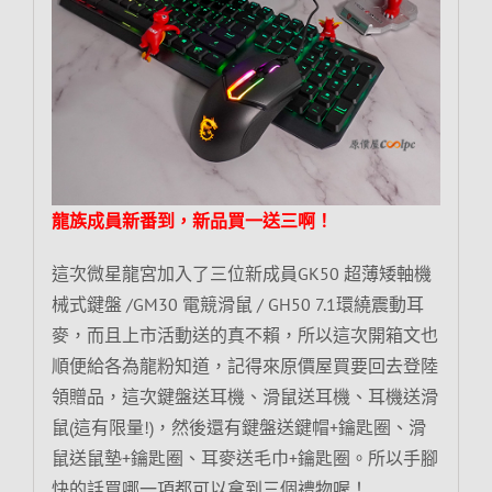
龍族成員新番到，新品買一送三啊！
這次微星龍宮加入了三位新成員GK50 超薄矮軸機
械式鍵盤 /GM30 電競滑鼠 / GH50 7.1環繞震動耳
麥，而且上市活動送的真不賴，所以這次開箱文也
順便給各為龍粉知道，記得來原價屋買要回去登陸
領贈品，這次鍵盤送耳機、滑鼠送耳機、耳機送滑
鼠(這有限量!)，然後還有鍵盤送鍵帽+鑰匙圈、滑
鼠送鼠墊+鑰匙圈、耳麥送毛巾+鑰匙圈。所以手腳
快的話買哪一項都可以拿到三個禮物喔！