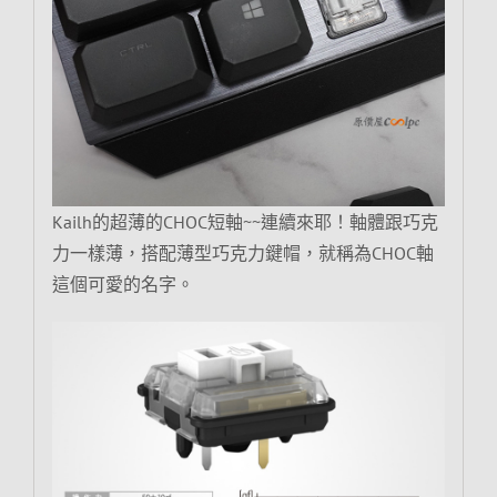
Kailh的超薄的CHOC短軸~~連續來耶！軸體跟巧克
力一樣薄，搭配薄型巧克力鍵帽，就稱為CHOC軸
這個可愛的名字。