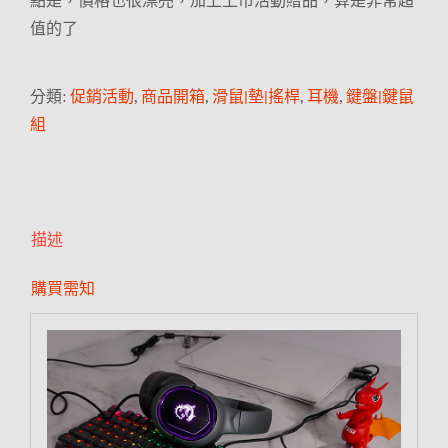
點是，價格也很漂亮，加上上市活動贈品，算是非常超
值的了
分類:
促銷活動
,
商品開箱
,
滑鼠|墊|搖桿
,
耳機
,
鍵盤|鍵鼠
組
描述
購買需知