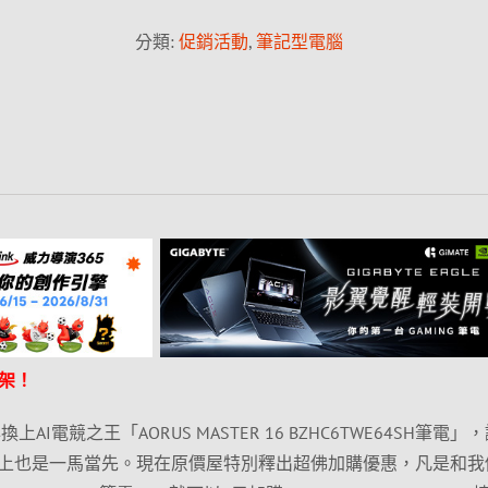
分類:
促銷活動
,
筆記型電腦
架！
AI電競之王「AORUS MASTER 16 BZHC6TWE64SH筆電」
上也是一馬當先。現在原價屋特別釋出超佛加購優惠，凡是和我