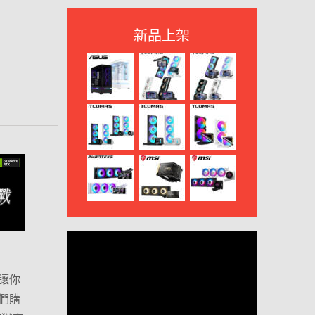
新品上架
，讓你
們購