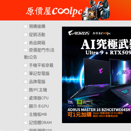
Skip
to
content
預購搶購
促銷活動
商品開箱
原價屋門市|活
動|公告
手機平板穿戴
筆記型電腦
品牌電腦
酷!PC主機
處理器CPU
顯示卡GPU
主機板MB
記憶體DRAM
固態硬碟SSD