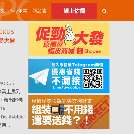
線上估價
主機
Buy筆電
新品牆
ORUS
購優惠開
ORUS
在事業上馬到
別釋出超佛
16
athAdder
高架…