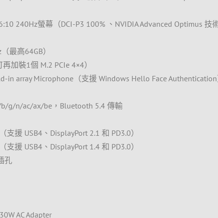
6:10 240Hz螢幕（DCI-P3 100% 、NVIDIA Advanced Optimus 
MHz（最高64GB）
（可再加裝1個 M.2 PCIe 4×4）
d-in array Microphone（支援 Windows Hello Face Authenticatio
）
/g/n/ac/ax/be，Bluetooth 5.4 傳輸
-C （支援 USB4、DisplayPort 2.1 和 PD3.0）
-C （支援 USB4、DisplayPort 1.4 和 PD3.0）
線插孔
W AC Adapter