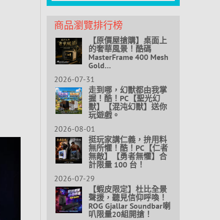
商品瀏覽排行榜
【原價屋搶購】桌面上
的奢華風景！酷碼
MasterFrame 400 Mesh
Gold…
2026-07-31
走到哪，幻獸都由我掌
握！酷！PC【聖光幻
獸】【混沌幻獸】送你
玩遊戲。
2026-08-01
挺玩家講仁義，拚用料
無所懼！酷！PC【仁者
無敵】【勇者無懼】合
計限量 100 台！
2026-07-29
【蝦皮限定】杜比全景
聲援，聽見信仰呼喚！
ROG Gjallar Soundbar喇
叭限量20組開搶！