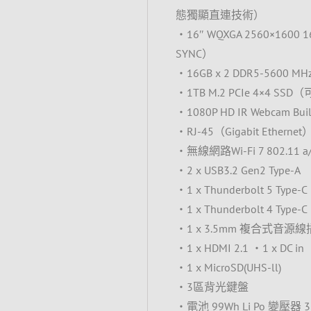
態獨顯直連技術）
‧16″ WQXGA 2560×1600 1
SYNC）
‧16GB x 2 DDR5-5600 
‧1TB M.2 PCIe 4×4 SSD
‧1080P HD IR Webcam Buil
‧RJ-45（Gigabit Ethernet
‧無線網路Wi-Fi 7 802.11 a/b
‧2 x USB3.2 Gen2 Type-A
‧1 x Thunderbolt 5 Type
‧1 x Thunderbolt 4 Type
‧1 x 3.5mm 複合式音源
‧1 x HDMI 2.1 ‧1 x DC in
‧1 x MicroSD(UHS-ll)
‧3區背光鍵盤
‧電池 99Wh Li Po 變壓器 330