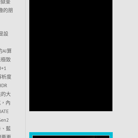
 煉獄奎
趣的朋
不是設
的AI算
來極致
0+1
)解析度
HDR
先進的大
式，內
ATE
en2
網卡、藍
想要更