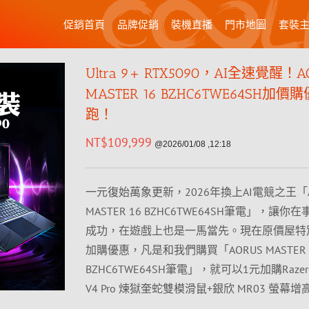
促銷首頁
品牌促銷
裝機直播
門市地圖
套裝
Ultra 9+ RTX5090，AI全速覺醒！A
MASTER 16 BZHC6TWE64SH加價
跑！
NT$
109,999
@2026/01/08 ,12:18
一元復始萬象更新，2026年換上AI電競之王「A
MASTER 16 BZHC6TWE64SH筆電」，讓你
成功，在遊戲上也是一馬當先。現在原價屋特
加購優惠，凡是和我們購買「AORUS MASTER 
BZHC6TWE64SH筆電」，就可以1元加購Razer De
V4 Pro 煉獄奎蛇雙模滑鼠+銀欣 MR03 螢幕增