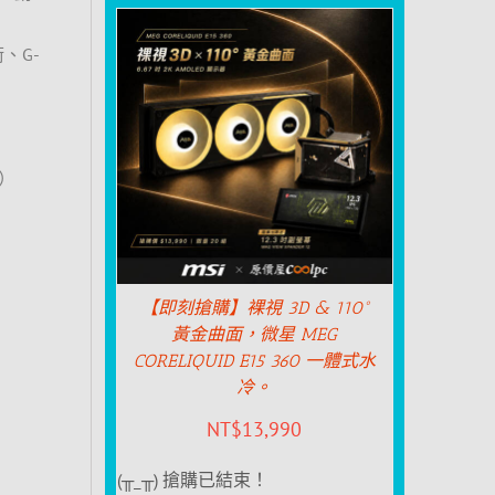
技術、G-
n）
【即刻搶購】裸視 3D & 110°
黃金曲面，微星 MEG
CORELIQUID E15 360 一體式水
冷。
NT$
13,990
(╥_╥) 搶購已結束！