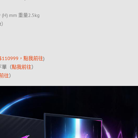
.9 (H) mm 重量2.5kg
t）
$110999，點我前往
)
下單（
點我前往
）
前往
）