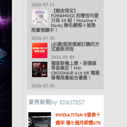
2026-07-31
【蝦皮限定】
FUWAMOCO 的雙倍可愛
只有 50 組！Hololive ×
Ducky 聯名鍵帽＋鼠墊
限量預購中！
2026-07-30
[必讀]跟原價屋訂購的方
式最新流程
2021-01-01
獨家新機上膛，原價屋
準星鎖定！MSI
CROSSHAIR A16 HX 電競
筆電限量組合優惠！
2026-07-30
業界新聞by XFASTEST
NVIDIA TITAN X發表十
週年 僅七個月即遭GTX