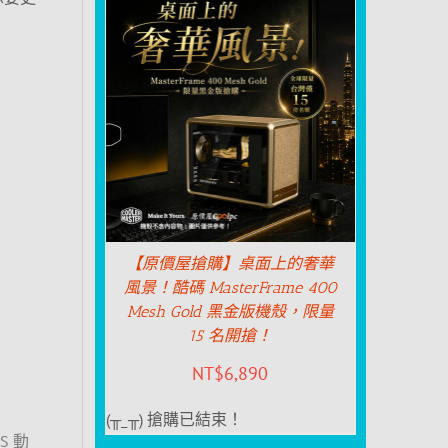
【原價屋搶購】桌面上的奢華
風景！酷碼 MasterFrame 400
Mesh Gold 黑金版機殼，限量
15 名開搶！
NT$
6,890
(╥_╥) 搶購已結束！
DS 動