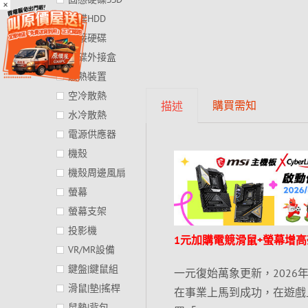
×
硬碟HDD
外接硬碟
硬碟外接盒
散熱裝置
空冷散熱
購買需知
描述
水冷散熱
電源供應器
機殼
機殼周邊風扇
螢幕
螢幕支架
投影機
1元加購電競滑鼠+螢幕增高
VR/MR設備
鍵盤|鍵鼠組
一元復始萬象更新，2026年換上
滑鼠|墊|搖桿
在事業上馬到成功，在遊戲
鼠墊|背包