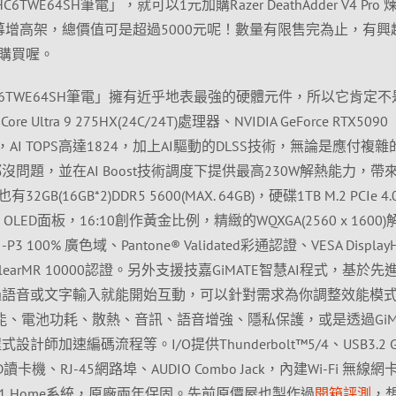
ZHC6TWE64SH筆電」，就可以1元加購Razer DeathAdder V4 Pro
 螢幕增高架，總價值可是超過5000元呢！數量有限售完為止，有興
購買喔。
6 BZHC6TWE64SH筆電」擁有近乎地表最強的硬體元件，所以它肯定
Ultra 9 275HX(24C/24T)處理器、NVIDIA GeForce RTX5090
顯示卡，AI TOPS高達1824，加上AI驅動的DLSS技術，無論是應付複雜
沒問題，並在AI Boost技術調度下提供最高230W解熱能力，帶
16GB*2)DDR5 5600(MAX. 64GB)，硬碟1TB M.2 PCIe 4.
OLED面板，16:10創作黃金比例，精緻的WQXGA(2560 x 1600
 100% 廣色域、Pantone® Validated彩通認證、VESA Display
ESA ClearMR 10000認證。另外支援技嘉GiMATE智慧AI程式，基於
，透過語音或文字輸入就能開始互動，可以針對需求為你調整效能模
優化效能、電池功耗、散熱、音訊、語音增強、隱私保護，或是透過GiM
計師加速編碼流程等。I/O提供Thunderbolt™5/4、USB3.2 G
roSD讀卡機、RJ-45網路埠、AUDIO Combo Jack，內建Wi-Fi 無線
s 11 Home系統，原廠兩年保固。先前原價屋也製作過
開箱評測
，