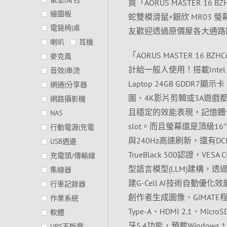
買「AORUS MASTER 16 B
繪圖板
蛇雙模滑鼠+銀欣 MR03
電競椅|桌
友歡迎透過原價屋各大通路
喇叭
耳機
「AORUS MASTER 1
麥克風
計給一般人使用！搭載Intel Core 
音效|串流
Laptop 24GB GDDR7
網通|分享器
圖、4K影片剪輯或3A遊戲都
網路攝影機
且穩定的效能表現，記憶體也有32GB(
NAS
slot。而且螢幕還是頂級16″ 
行動電源|充電
與240Hz高速刷新，還有DCI-P3
USB週邊
TrueBlack 500認證，V
充電頭/傳輸線
型語言模型(LLM)建構
集線器
建G-Cell AI技術自動
行車記錄器
創作者生成圖像、GiMATE程式設
作業系統
Type-A、HDMI 2.1、Mic
軟體
牙5.4功能，預載Window
UPS不斷電