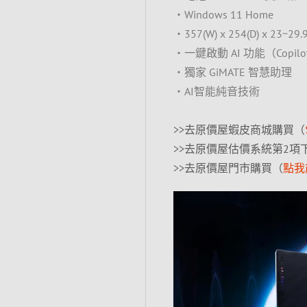
‧Windows 11 Home
‧357(W) x 254(D) x 23~29
‧一鍵啟動 AI 功能（Copilo
‧獨家 GiMATE 智慧助理
‧AI智能純音技術
>>去原價屋蝦皮商城購買（
>>去原價屋估價系統第2項
>>去原價屋門市購買（
點我