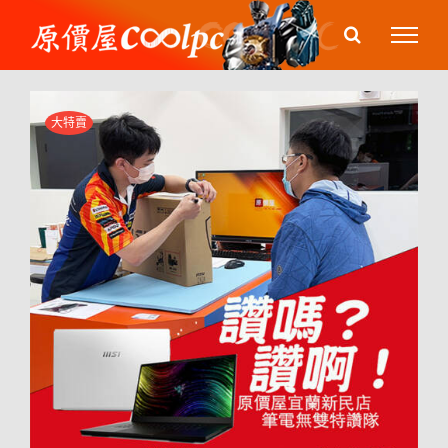
Skip
to
content
大特賣