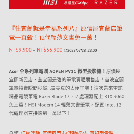
『住宜蘭就是幸福系列八』原價屋宜蘭店筆
電一直殺！12代輕薄文書免一萬！
NT$
9,900
NT$
55,900
–
@2023/07/28 ,23:00
Acer 全系列筆電贈 AOPEN PV11 微型投影機！
原價屋
宜蘭新民店，全宜蘭最強的筆電實體展售店！首波宜蘭
筆電特賣瞬間秒殺…畢竟真的太便宜啦！這次帶來雷蛇
精品電競筆電 Razer Blade 17，i7 處理器配上 RTX 3060
免三萬！MSI Modern 14 輕薄文書筆電，配置 Intel 12
代處理器直接殺到一萬以下！
分類:
促銷活動
,
原價屋門市|活動|公告
,
筆記型電腦