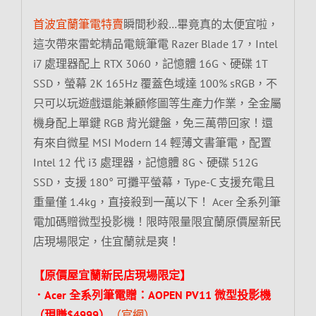
首波宜蘭筆電特賣
瞬間秒殺…畢竟真的太便宜啦，
這次帶來雷蛇精品電競筆電 Razer Blade 17，Intel
i7 處理器配上 RTX 3060，記憶體 16G、硬碟 1T
SSD，螢幕 2K 165Hz 覆蓋色域達 100% sRGB，不
只可以玩遊戲還能兼顧修圖等生產力作業，全金屬
機身配上單鍵 RGB 背光鍵盤，免三萬帶回家！還
有來自微星 MSI Modern 14 輕薄文書筆電，配置
Intel 12 代 i3 處理器，記憶體 8G、硬碟 512G
SSD，支援 180° 可攤平螢幕，Type-C 支援充電且
重量僅 1.4kg，直接殺到一萬以下！ Acer 全系列筆
電加碼贈微型投影機！限時限量限宜蘭原價屋新民
店現場限定，住宜蘭就是爽！
【原價屋宜蘭新民店現場限定】
．Acer 全系列筆電贈：AOPEN PV11 微型投影機
（現賺$4999）
（官網）