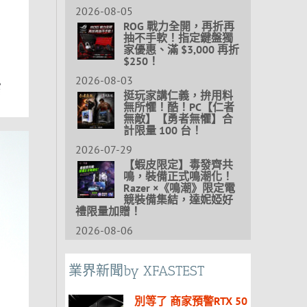
2026-08-05
ROG 戰力全開，再折再
抽不手軟！指定鍵盤獨
家優惠、滿 $3,000 再折
$250！
2026-08-03
挺玩家講仁義，拚用料
無所懼！酷！PC【仁者
無敵】【勇者無懼】合
計限量 100 台！
2026-07-29
【蝦皮限定】毒發齊共
鳴，裝備正式鳴潮化！
Razer ×《鳴潮》限定電
競裝備集結，達妮婭好
禮限量加贈！
2026-08-06
業界新聞by XFASTEST
別等了 商家預警RTX 50