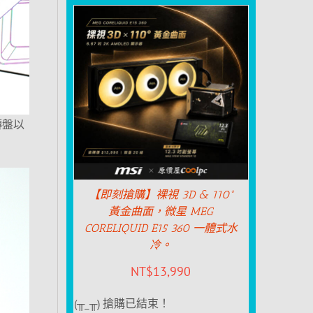
轉盤以
【即刻搶購】裸視 3D & 110°
黃金曲面，微星 MEG
CORELIQUID E15 360 一體式水
冷。
NT$
13,990
(╥_╥) 搶購已結束！