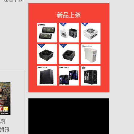
新品上架
式鍵
示資訊