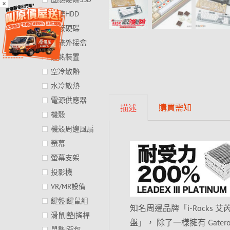
×
硬碟HDD
外接硬碟
硬碟外接盒
散熱裝置
空冷散熱
水冷散熱
電源供應器
購買需知
描述
機殼
機殼周邊風扇
螢幕
螢幕支架
投影機
VR/MR設備
鍵盤|鍵鼠組
知名周邊品牌「i-Rocks 艾
滑鼠|墊|搖桿
盤」， 除了一樣擁有 Ga
鼠墊|背包