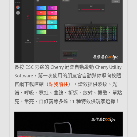
長按 ESC 旁邊的 Cherry 鍵會自動啟動 Cherry Utility
Software，第一次使用的朋友會自動幫你導向軟體
官網下載連結（
點我前往
），燈效提供波紋、光
譜、呼吸、霓虹、曲線、折返、放射、擴散、單點
亮、常亮、自訂義等多達 11 種特效供玩家選擇！