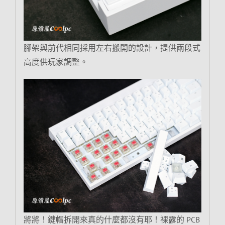
腳架與前代相同採用左右搬開的設計，提供兩段式
高度供玩家調整。
將將！鍵帽拆開來真的什麼都沒有耶！裸露的 PCB