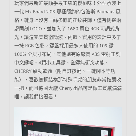
玩家們最新鮮最順手最正統的櫻桃味！外型承襲上
一代 Mx Board 2.0S 那極簡約的包浩斯 Bauhaus 風
格，鍵身上沒有一絲多餘的花紋裝飾，僅有側邊兩
處同刻 LOGO，並加入了 1680 萬色 RGB 可調式背
光，讓這完美貫徹簡潔、內斂、實用的設計中多了
一抹 RGB 色彩，鍵盤採用最多人使用的 109 鍵
100% 全尺寸布局，其他還有原廠高 ABS 雷射正刻
中文鍵帽、4顆小工具鍵、全鍵無衝突功能、
CHERRY 驅動軟體（附自訂按鍵、一鍵腳本等功
能），喜歡無鋼結構那特殊手感的朋友非常推薦收
一把，而且德國大廠 Cherry 出品可是做工質感滿滿
哩，讓我們接著看！