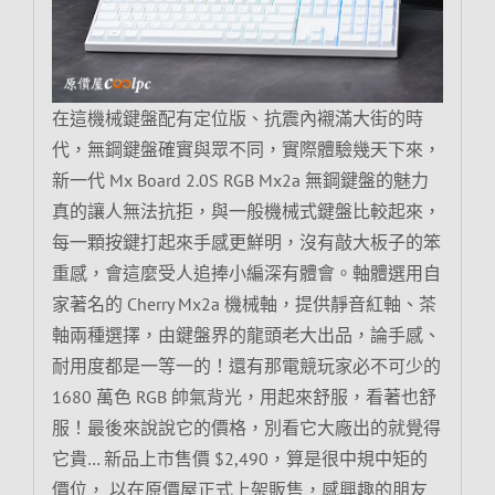
在這機械鍵盤配有定位版、抗震內襯滿大街的時
代，無鋼鍵盤確實與眾不同，實際體驗幾天下來，
新一代 Mx Board 2.0S RGB Mx2a 無鋼鍵盤的魅力
真的讓人無法抗拒，與一般機械式鍵盤比較起來，
每一顆按鍵打起來手感更鮮明，沒有敲大板子的笨
重感，會這麼受人追捧小編深有體會。軸體選用自
家著名的 Cherry Mx2a 機械軸，提供靜音紅軸、茶
軸兩種選擇，由鍵盤界的龍頭老大出品，論手感、
耐用度都是一等一的！還有那電競玩家必不可少的
1680 萬色 RGB 帥氣背光，用起來舒服，看著也舒
服！最後來說說它的價格，別看它大廠出的就覺得
它貴… 新品上市售價 $2,490，算是很中規中矩的
價位， 以在原價屋正式上架販售，感興趣的朋友