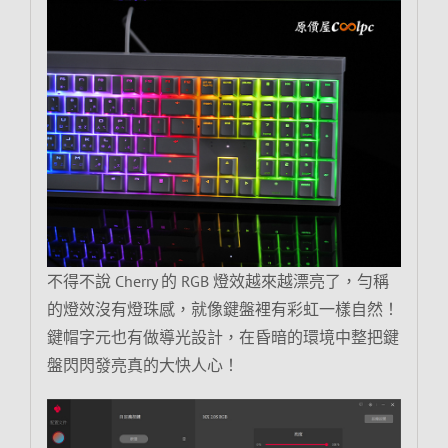
不得不說 Cherry 的 RGB 燈效越來越漂亮了，勻稱
的燈效沒有燈珠感，就像鍵盤裡有彩虹一樣自然！
鍵帽字元也有做導光設計，在昏暗的環境中整把鍵
盤閃閃發亮真的大快人心！