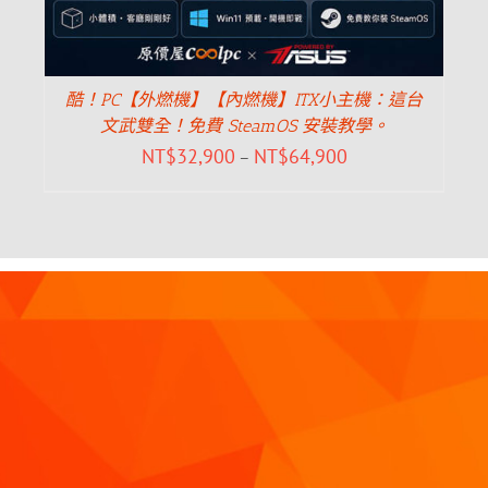
酷！PC【外燃機】【內燃機】ITX小主機：這台
文武雙全！免費 SteamOS 安裝教學。
NT$
32,900
NT$
64,900
–