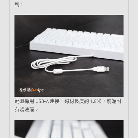
利！
鍵盤採用 USB-A 連接，線材長度約 1.8米，前端附
有濾波環。