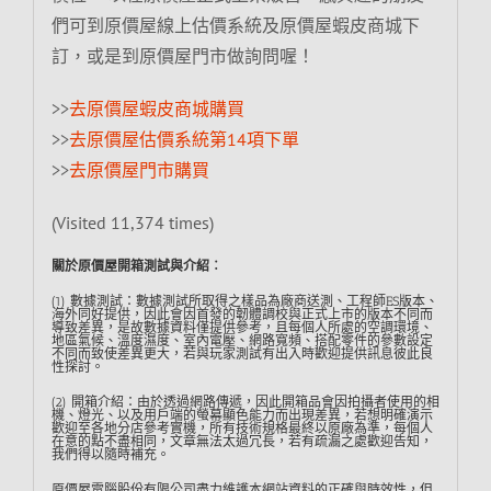
們可到原價屋線上估價系統及原價屋蝦皮商城下
訂，或是到原價屋門市做詢問喔！
>>
去原價屋蝦皮商城購買
>>
去原價屋估價系統第14項下單
>>
去原價屋門市購買
(Visited 11,374 times)
關於原價屋開箱測試與介紹︰
(1) 數據測試：數據測試所取得之樣品為廠商送測、工程師ES版本、
海外同好提供，因此會因首發的韌體調校與正式上市的版本不同而
導致差異，是故數據資料僅提供參考，且每個人所處的空調環境、
地區氣候、溫度濕度、室內電壓、網路寬頻、搭配零件的參數設定
不同而致使差異更大，若與玩家測試有出入時歡迎提供訊息彼此良
性探討。
(2) 開箱介紹：由於透過網路傳遞，因此開箱品會因拍攝者使用的相
機、燈光、以及用戶端的螢幕顯色能力而出現差異，若想明確演示
歡迎至各地分店參考實機，所有技術規格最終以原廠為準，每個人
在意的點不盡相同，文章無法太過冗長，若有疏漏之處歡迎告知，
我們得以隨時補充。
原價屋電腦股份有限公司盡力維護本網站資料的正確與時效性，但