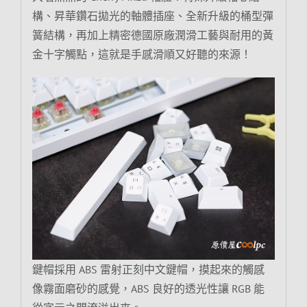
構、昇華鑽石拋光的軸體插座、全新升級的桶型彈
簧結構，再加上精密德國原廠潤滑工藝與耐用的黃
金十字觸點，這就是手感滑順又好聽的來源！
鍵帽採用 ABS 雷射正刻中文鍵帽，摸起來的觸感
像霧面磨砂的感覺，ABS 良好的透光性讓 RGB 能