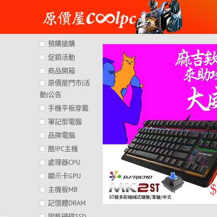
Skip
to
content
預購搶購
促銷活動
商品開箱
原價屋門市|活
動|公告
手機平板穿戴
筆記型電腦
品牌電腦
酷!PC主機
處理器CPU
顯示卡GPU
主機板MB
記憶體DRAM
固態硬碟SSD