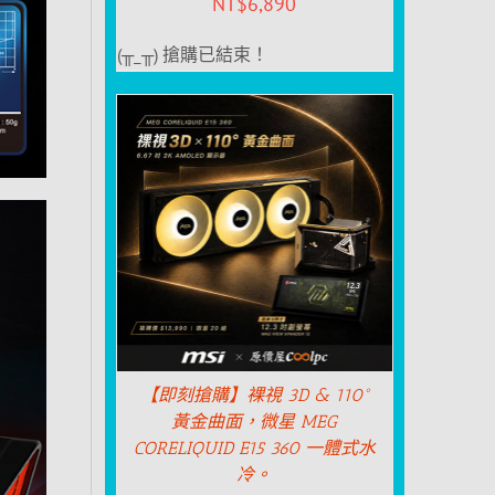
NT$
6,890
(╥_╥) 搶購已結束！
【即刻搶購】裸視 3D & 110°
黃金曲面，微星 MEG
CORELIQUID E15 360 一體式水
冷。