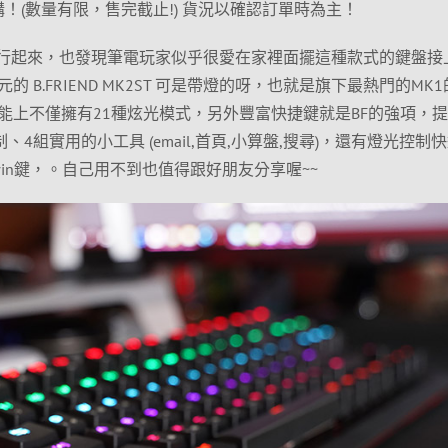
！(數量有限，售完截止!) 貨況以確認訂單時為主！
流行起來，也發現筆電玩家似乎很愛在家裡面擺這種款式的鍵盤接
 B.FRIEND MK2ST 可是帶燈的呀，也就是旗下最熱門的MK
能上不僅擁有21種炫光模式，另外豐富快捷鍵就是BF的強項，
、4組實用的小工具 (email,首頁,小算盤,搜尋)，還有燈光控制
鎖定win鍵，。自己用不到也值得跟好朋友分享喔~~