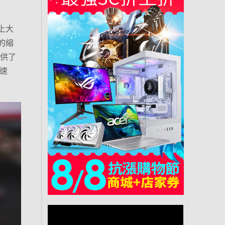
上大
1的縮
提供了
快速