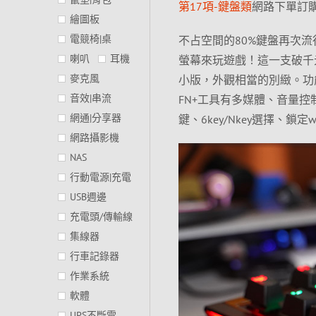
第17項-鍵盤類
網路下單訂購
繪圖板
電競椅|桌
不占空間的80%鍵盤再次
喇叭
耳機
螢幕來玩遊戲！這一支破千元的
麥克風
小版，外觀相當的別緻。功
音效|串流
FN+工具有多媒體、音量控制
網通|分享器
鍵、6key/Nkey選擇、
網路攝影機
NAS
行動電源|充電
USB週邊
充電頭/傳輸線
集線器
行車記錄器
作業系統
軟體
UPS不斷電