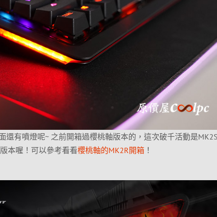
還有噴燈呢~ 之前開箱過櫻桃軸版本的，這次破千活動是MK2S
櫻桃版本喔！可以參考看看
櫻桃軸的MK2R開箱
！