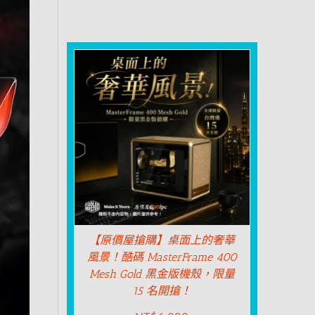
【原價屋搶購】桌面上的奢華
風景！酷碼 MasterFrame 400
Mesh Gold 黑金版機殼，限量
15 名開搶！