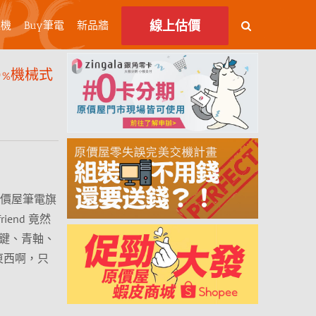
線上估價
主機
Buy筆電
新品牆
80%機械式
原價屋筆電旗
end 竟然
7鍵、青軸、
東西啊，只