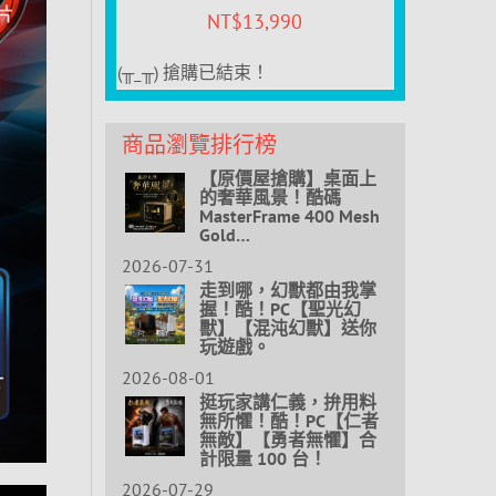
NT$
13,990
(╥_╥) 搶購已結束！
商品瀏覽排行榜
【原價屋搶購】桌面上
的奢華風景！酷碼
MasterFrame 400 Mesh
Gold…
2026-07-31
走到哪，幻獸都由我掌
握！酷！PC【聖光幻
獸】【混沌幻獸】送你
玩遊戲。
2026-08-01
挺玩家講仁義，拚用料
無所懼！酷！PC【仁者
無敵】【勇者無懼】合
計限量 100 台！
2026-07-29