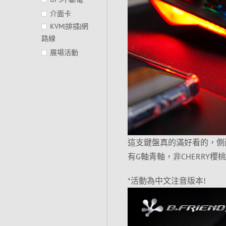
介面卡
KVM|排插|網
路線
展場活動
這支鍵盤真的滿好看的，側面
有G軸青軸，非CHERRY
*活動為中文注音版本!