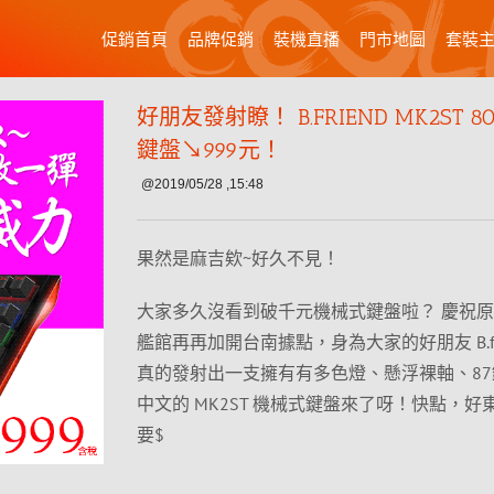
促銷首頁
品牌促銷
裝機直播
門市地圖
套裝
好朋友發射瞭！ B.FRIEND MK2ST 
鍵盤↘999元！
@2019/05/28 ,15:48
果然是麻吉欸~好久不見！
大家多久沒看到破千元機械式鍵盤啦？ 慶祝
艦館再再加開台南據點，身為大家的好朋友 B.fri
真的發射出一支擁有有多色燈、懸浮裸軸、8
中文的 MK2ST 機械式鍵盤來了呀！快點，好
要$