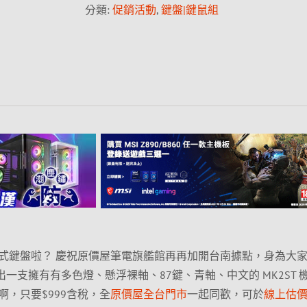
分類:
促銷活動
,
鍵盤|鍵鼠組
式鍵盤啦？ 慶祝原價屋筆電旗艦館再再加開台南據點，身為大
的發射出一支擁有有多色燈、懸浮裸軸、87鍵、青軸、中文的 MK2ST 
，只要$999含稅，全
原價屋全台門市
一起同歡，可於
線上估