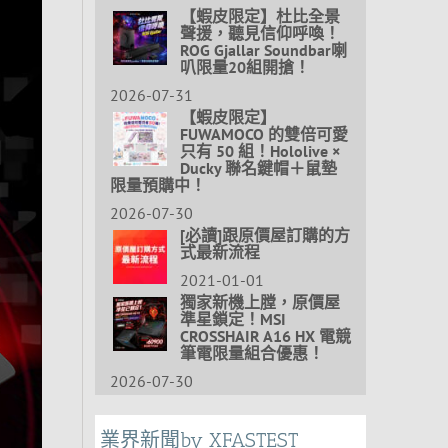
【蝦皮限定】杜比全景
聲援，聽見信仰呼喚！
ROG Gjallar Soundbar喇
叭限量20組開搶！
2026-07-31
【蝦皮限定】
FUWAMOCO 的雙倍可愛
只有 50 組！Hololive ×
Ducky 聯名鍵帽＋鼠墊
限量預購中！
2026-07-30
[必讀]跟原價屋訂購的方
式最新流程
2021-01-01
獨家新機上膛，原價屋
準星鎖定！MSI
CROSSHAIR A16 HX 電競
筆電限量組合優惠！
2026-07-30
業界新聞by XFASTEST