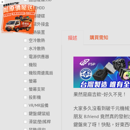
×
硬碟HDD
外接硬碟
硬碟外接盒
散熱裝置
購買需知
描述
空冷散熱
水冷散熱
電源供應器
機殼
機殼周邊風扇
螢幕
螢幕支架
果然是麻吉欸~好久不見！
投影機
VR/MR設備
大家多久沒看到破千元機械
鍵盤|鍵鼠組
朋友 B.friend 竟然真
滑鼠|墊|搖桿
鍵盤來了呀！快點，好東西啊
鼠墊|背包