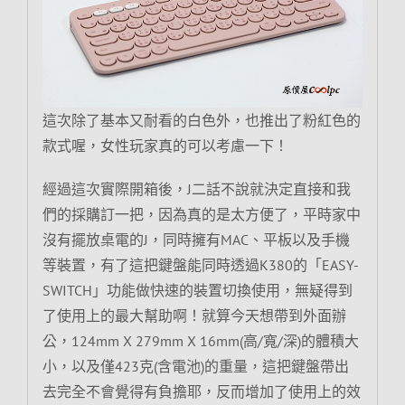
這次除了基本又耐看的白色外，也推出了粉紅色的
款式喔，女性玩家真的可以考慮一下！
經過這次實際開箱後，J二話不說就決定直接和我
們的採購訂一把，因為真的是太方便了，平時家中
沒有擺放桌電的J，同時擁有MAC、平板以及手機
等裝置，有了這把鍵盤能同時透過K380的「EASY-
SWITCH」功能做快速的裝置切換使用，無疑得到
了使用上的最大幫助啊！就算今天想帶到外面辦
公，124mm X 279mm X 16mm(高/寬/深)的體積大
小，以及僅423克(含電池)的重量，這把鍵盤帶出
去完全不會覺得有負擔耶，反而增加了使用上的效