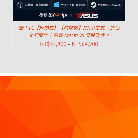
酷！PC【外燃機】【內燃機】ITX小主機：這台
文武雙全！免費 SteamOS 安裝教學。
NT$
32,900
NT$
64,900
–