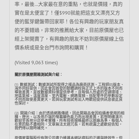
率，最後…大家最在意的重點，也就是價錢，真的
實在是太便宜了！僅$990就能把這支又漂亮又方
便的藍芽鍵盤帶回家耶！各位有興趣的玩家朋友真
的不要錯過，非常的推薦給大家，目前原價屋也已
經上架開賣了，有興趣的朋友不妨到原價屋線上估
價系統或是全台門市詢問和購買！
(Visited 9,063 times)
關於原價屋開箱測試與介紹︰
(1) 數據測試：數據測試所取得之樣品為廠商送測、工程師ES版本、
海外同好提供，因此會因首發的韌體調校與正式上市的版本不同而
導致差異，是故數據資料僅提供參考，且每個人所處的空調環境、
地區氣候、溫度濕度、室內電壓、網路寬頻、搭配零件的參數設定
不同而致使差異更大，若與玩家測試有出入時歡迎提供訊息彼此良
性探討。
(2) 開箱介紹：由於透過網路傳遞，因此開箱品會因拍攝者使用的相
機、燈光、以及用戶端的螢幕顯色能力而出現差異，若想明確演示
歡迎至各地分店參考實機，所有技術規格最終以原廠為準，每個人
在意的點不盡相同，文章無法太過冗長，若有疏漏之處歡迎告知，
我們得以隨時補充。
原價屋電腦股份有限公司盡力維護本網站資料的正確與時效性，但