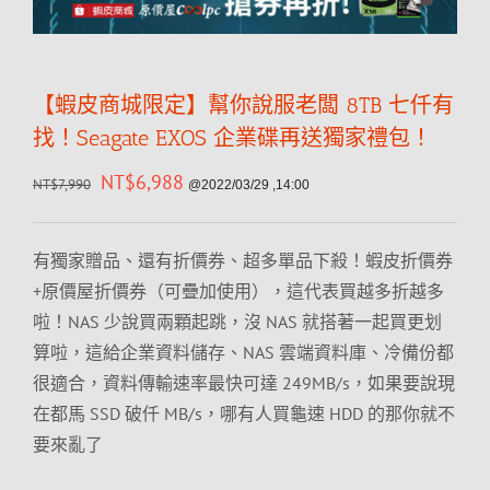
【蝦皮商城限定】幫你說服老闆 8TB 七仟有
找！Seagate EXOS 企業碟再送獨家禮包！
NT$
6,988
NT$
7,990
@2022/03/29 ,14:00
有獨家贈品、還有折價券、超多單品下殺！蝦皮折價券
+原價屋折價券（可疊加使用），這代表買越多折越多
啦！NAS 少說買兩顆起跳，沒 NAS 就搭著一起買更划
算啦，這給企業資料儲存、NAS 雲端資料庫、冷備份都
很適合，資料傳輸速率最快可達 249MB/s，如果要說現
在都馬 SSD 破仟 MB/s，哪有人買龜速 HDD 的那你就不
要來亂了