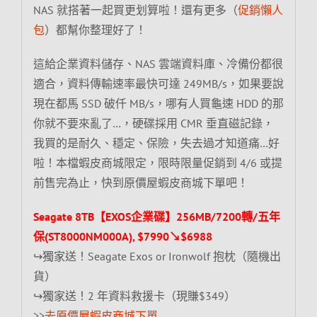
NAS 就搭著一起買更划算啦！還有更多（
促銷懶人
包
）都幫你整理好了！
這給企業資料儲存、NAS 雲端資料庫、冷備份都很
適合，資料傳輸速率最快可達 249MB/s，如果要說
現在都馬 SSD 破仟 MB/s，哪有人買龜速 HDD 的那
你就不要來亂了…，硬碟採用 CMR 垂直磁記錄，
我買的是耐久、穩定、保險，失去過才知道痛…好
啦！本檔蝦皮商城限定，限時限量促銷到 4/6 或提
前售完為止，快到原價屋蝦皮商城下單吧！
Seagate 8TB【EXOS企業碟】256MB/7200轉/五年
保(ST8000NM000A), $7990↘$6988
↪獨家送！Seagate Exos or Ironwolf 抱枕（隨機出
貨）
↪獨家送！2 年資料救援卡（現賺$349）
>>
去原價屋蝦皮商城下單