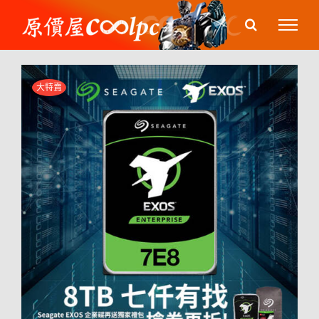
Skip
to
content
大特賣