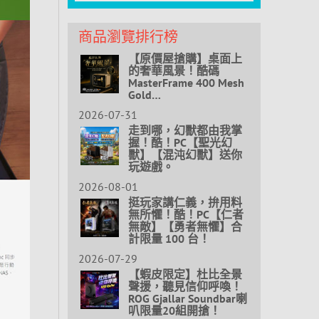
商品瀏覽排行榜
【原價屋搶購】桌面上
的奢華風景！酷碼
MasterFrame 400 Mesh
Gold…
2026-07-31
走到哪，幻獸都由我掌
握！酷！PC【聖光幻
獸】【混沌幻獸】送你
玩遊戲。
2026-08-01
挺玩家講仁義，拚用料
無所懼！酷！PC【仁者
無敵】【勇者無懼】合
計限量 100 台！
2026-07-29
【蝦皮限定】杜比全景
聲援，聽見信仰呼喚！
ROG Gjallar Soundbar喇
叭限量20組開搶！