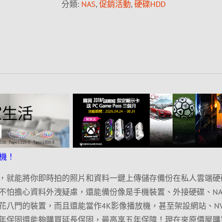
分類:
NAS
,
促銷活動
,
硬碟HDD
機！
，就能將你即時拍的照片和資料一鍵上傳儲存備份在私人雲端硬
不怕擔心資料外洩疑慮，還能備份像是手機裝置、外接硬碟、NA
花八門的裝置，而且還能當作4K影像播放機，甚至架設網站、NV
年保固還能夠購買延長保固，最高享五年保障！現在來原價屋購