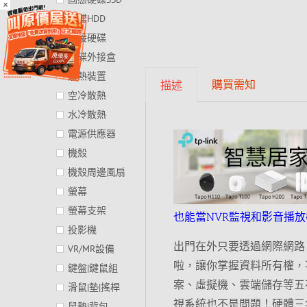
×
硬碟HDD
外接硬碟
硬碟外接盒
散熱裝置
購買需知
描述
空冷散熱
水冷散熱
電源供應器
機殼
機殼周邊風扇
螢幕
螢幕支架
也能當NVR監視和影音播放
投影機
出門在外只要透過網際網路
VR/MR設備
啦，讓你掌握資料所有權，
鍵盤|鍵鼠組
案、虛擬機、雲端儲存等五
滑鼠|墊|搖桿
視系統也不是問題！硬體三
鼠墊|背包