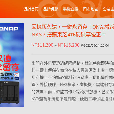
促銷首頁
品牌促銷
裝機直播
門市地圖
套裝
回憶恆久遠，一鍵永留存！QNAP指
NAS，搭購東芝4TB硬碟享優惠。
NT$
11,200
NT$
15,200
–
@2021/05/14 ,15:04
出門在外只要透過網際網路，就能將你即時拍
料一鍵上傳儲存備份在私人雲端硬碟上啦，讓
所有權，不怕擔心資料外洩疑慮，還能備份像
置、外接硬碟、NAS檔案、虛擬機、雲端儲存
的裝置，而且還能當作4K影像播放機，甚至
NVR監視系統也不是問題！硬體三年保固還能