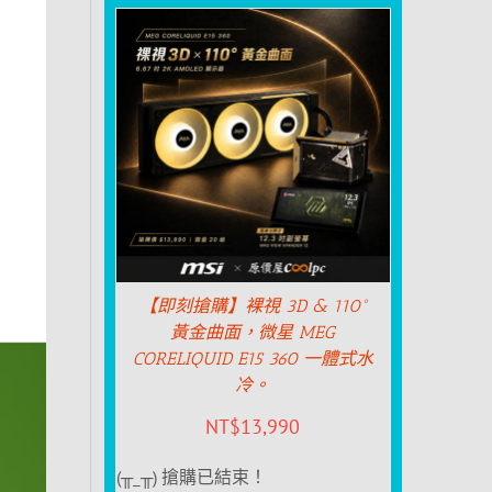
【即刻搶購】裸視 3D & 110°
黃金曲面，微星 MEG
CORELIQUID E15 360 一體式水
冷。
NT$
13,990
(╥_╥) 搶購已結束！