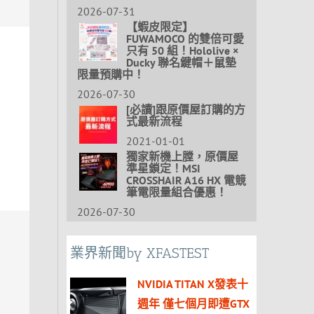
2026-07-31
【蝦皮限定】
FUWAMOCO 的雙倍可愛
只有 50 組！Hololive ×
Ducky 聯名鍵帽＋鼠墊
限量預購中！
2026-07-30
[必讀]跟原價屋訂購的方
式最新流程
2021-01-01
獨家新機上膛，原價屋
準星鎖定！MSI
CROSSHAIR A16 HX 電競
筆電限量組合優惠！
2026-07-30
業界新聞by XFASTEST
NVIDIA TITAN X發表十
週年 僅七個月即遭GTX