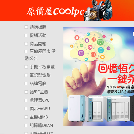
Skip
to
content
預購搶購
促銷活動
商品開箱
原價屋門市|活
動|公告
手機平板穿戴
筆記型電腦
品牌電腦
酷!PC主機
處理器CPU
顯示卡GPU
主機板MB
記憶體DRAM
固態硬碟SSD