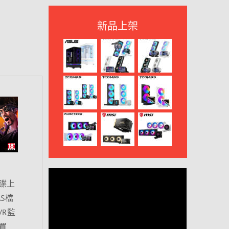
新品上架
碟上
S檔
R監
買