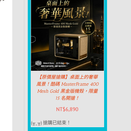
【原價屋搶購】桌面上的奢華
風景！酷碼 MasterFrame 400
Mesh Gold 黑金版機殼，限量
15 名開搶！
NT$
6,890
(╥_╥) 搶購已結束！