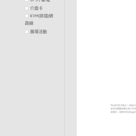
介面卡
KVM|排插|網
路線
展場活動