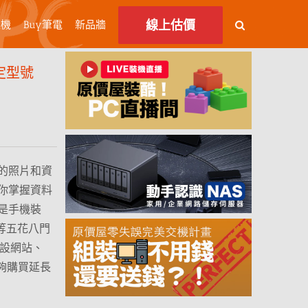
線上估價
主機
Buy筆電
新品牆
定型號
的照片和資
你掌握資料
是手機裝
等五花八門
架設網站、
夠購買延長