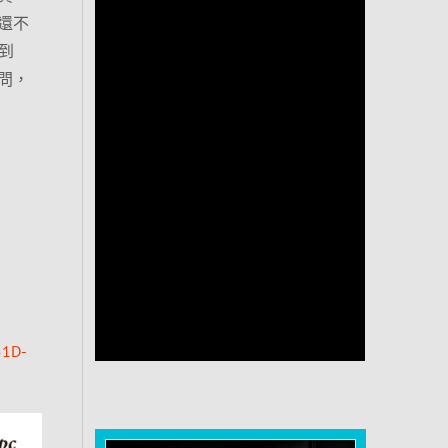
還不
到
問，
51D-