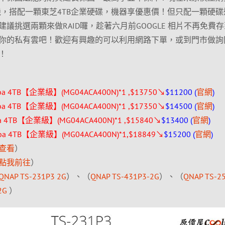
主機，搭配一顆東芝4TB企業硬碟，機器享優惠價！但只配一顆硬碟
議挑選兩顆來做RAID囉，趁著六月前GOOGLE 相片不再免費存
你的私有雲吧！歡迎有興趣的可以利用網路下單，或到門市做詢
！
shiba 4TB【企業級】(MG04ACA400N)*1 ,$13750↘
$11200 (
官網
)
shiba 4TB【企業級】(MG04ACA400N)*1 ,$17350↘
$14500 (
官網
)
hiba 4TB【企業級】(MG04ACA400N)*1 ,$15840↘
$13400 (
官網
)
shiba 4TB【企業級】(MG04ACA400N)*1,$18849↘
$15200 (
官網
)
查看
）
點我前往
）
QNAP TS-231P3 2G
）、（
QNAP TS-431P3-2G
）、（
QNAP TS-2
2G
）