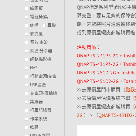
QNAP指定系列型號NAS
繪圖板
算完整，要有足夠的保障會建
電競椅|桌
飽，趕緊將照片通通轉移到
喇叭
耳機
或到原價屋蝦皮商城購買啦
麥克風
音效|串流
活動商品：
網通|分享器
QNAP TS-231P3-2G + To
網路攝影機
QNAP TS-431P3-2G + To
NAS
QNAP TS-251D-2G + Tos
行動電源|充電
QNAP TS-451D2-2G + To
USB週邊
>>去原價屋門市購買（
點我
充電頭/傳輸線
>>去原價屋估價系統下單（
集線器
>>去原價屋蝦皮商城購買（
行車記錄器
2G
）、（
QNAP TS-451D2-
作業系統
軟體
UPS不斷電