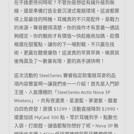
在不換更待何時呢？不管你是想從有線升級到無
線，還是準備打造全套沉浸式電競環境，這波都算
得上是最佳的時機。耳機真的不只是配件，是戰力
的來源。聲音聽得清楚，你的操作才有意義～通話
夠穩定，你的戰術才有價值～快趁廠商加碼、趁價
格還在甜蜜點，讓你的下一場對戰，不只贏在技
術，更贏在聽覺優勢！這波真的早買早爽，晚買就
後悔莫及了～數量有限，要的高手請快啊！
這次活動的 SteelSeries 賽睿指定款電競耳麥的品
項內容豐富啊～讓我們來一一介紹！首先是入門即
王道、人氣爆棚的「SteelSeries Arctis Nova 3P
Wireless」，共有夜澈黑、星澈藍、夢澈紫、霧澈
白四色齊發！原價 $3299，活動直接降到 $2990，
還要加送 MyCard 300 點，等於耳機到手，點數也
入袋，打遊戲、儲值都幫你想好了呢。Nova 3P 無
線版也支援 2.4GHz 低延遲連線與藍牙雙模使用，