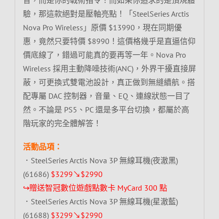
驗，那這款絕對是壓軸亮點！「SteelSeries Arctis
Nova Pro Wireless」原價 $13990，現在同期優
惠，竟然只要特價 $8990！這價格幾乎是直逼信仰
價底線了，錯過可能真的要再等一年。Nova Pro
Wireless 採用主動降噪技術(ANC)，外界干擾直接屏
蔽，可更換式雙電池設計，真正做到無縫續航。搭
配專屬 DAC 控制器，音量、EQ、連線狀態一目了
然。不論是 PS5、PC 還是多平台切換，都屬於高
階玩家的完全體解答！
活動品項：
．SteelSeries Arctis Nova 3P 無線耳機(夜澈黑)
(61686)
$3299↘$2990
↪贈送智冠數位遊戲點數卡 MyCard 300 點
．SteelSeries Arctis Nova 3P 無線耳機(星澈藍)
(61688)
$3299↘$2990