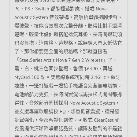
PC、PS、Switch 都能輕鬆對應。搭載 Nova
Acoustic System 音效架構，高解析單體把腳步聲、
爆破聲、技能音效層次完整分離，聽得比對手還清
楚呢。輕量化設計還搭配透氣耳墊，長時間遊玩頭
也沒負擔。這價格、這規格，說無線入門太低估它
了。那你想要更全面的規格嗎？那就直接看
「SteelSeries Arctis Nova 7 Gen 2 Wireless」了，
黑、白、桃三色同步登場，售價 $6390，再送
MyCard 500 點。雙無線系統可同時 2.4GHz + 藍牙
連線，一邊打遊戲一邊接手機語音完全無痛切換。
電池續航力更強，長時間實況或馬拉松式開團都撐
得住。音效部分同樣採用 Nova Acoustic System，
並支援專屬軟體調校 EQ，想重低音震撼、還是腳
步聲強化，全都客製化到位。可收式 ClearCast 麥
克風提供清晰降噪通話品質，讓隊友聽到的不是雜
音，而是你的戰術指令！而如果你追求的是頂規體