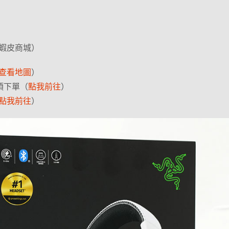
蝦皮商城）
查看地圖
）
 項下單（
點我前往
）
點我前往
）