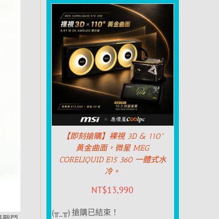
【即刻搶購】裸視 3D & 110°
黃金曲面，微星 MEG
CORELIQUID E15 360 一體式水
冷。
NT$
13,990
(╥_╥) 搶購已結束！
道是戰鬥