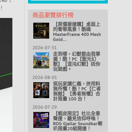
！
商品瀏覽排行榜
【原價屋搶購】桌面上
的奢華風景！酷碼
MasterFrame 400 Mesh
Gold…
2026-07-31
走到哪，幻獸都由我掌
握！酷！PC【聖光幻
獸】【混沌幻獸】送你
玩遊戲。
2026-08-01
挺玩家講仁義，拚用料
無所懼！酷！PC【仁者
無敵】【勇者無懼】合
計限量 100 台！
2026-07-29
【蝦皮限定】杜比全景
聲援，聽見信仰呼喚！
ROG Gjallar Soundbar喇
叭限量20組開搶！