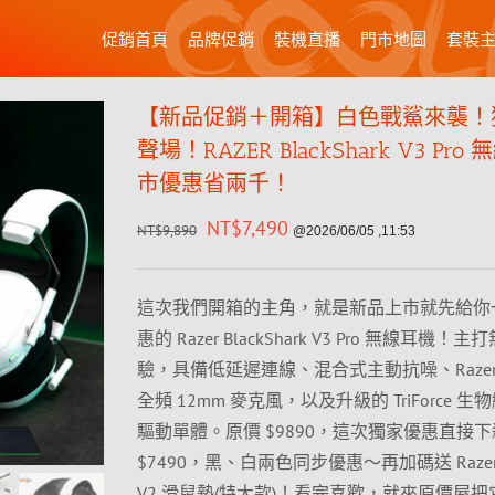
促銷首頁
品牌促銷
裝機直播
門市地圖
套裝
【新品促銷＋開箱】白色戰鯊來襲！
聲場！RAZER BlackShark V3 Pr
市優惠省兩千！
NT$
7,490
NT$
9,890
@2026/06/05 ,11:53
這次我們開箱的主角，就是新品上市就先給你
惠的 Razer BlackShark V3 Pro 無線耳機
驗，具備低延遲連線、混合式主動抗噪、Razer Hyp
全頻 12mm 麥克風，以及升級的 TriForce 生物
驅動單體。原價 $9890，這次獨家優惠直接
$7490，黑、白兩色同步優惠～再加碼送 Razer G
V2 滑鼠墊(特大款)！看完喜歡，就來原價屋