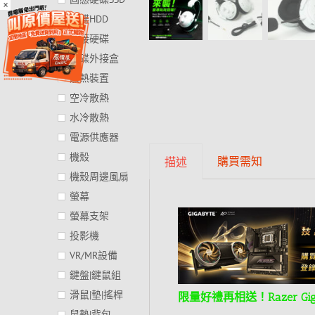
×
硬碟HDD
外接硬碟
硬碟外接盒
散熱裝置
空冷散熱
水冷散熱
電源供應器
機殼
購買需知
描述
機殼周邊風扇
螢幕
螢幕支架
投影機
VR/MR設備
鍵盤|鍵鼠組
滑鼠|墊|搖桿
限量好禮再相送！Razer Gi
鼠墊|背包