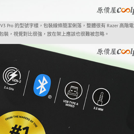
rk V3 Pro 的型號字樣，包裝線條簡潔俐落，整體很有 Razer 高階
包裝，視覺對比很強，放在架上應該也很難被忽略。