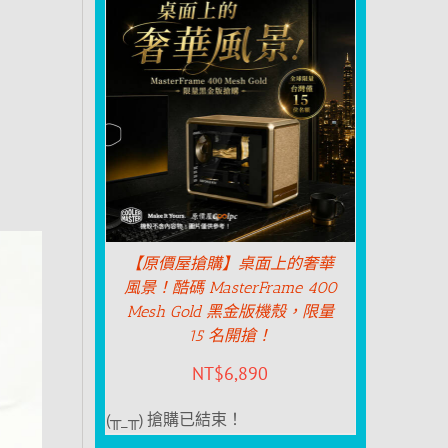
【原價屋搶購】桌面上的奢華
風景！酷碼 MasterFrame 400
Mesh Gold 黑金版機殼，限量
15 名開搶！
NT$
6,890
(╥_╥) 搶購已結束！