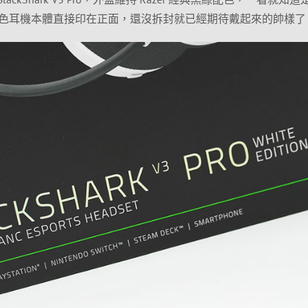
色耳機本體直接印在正面，還沒拆封就已經期待戴起來的帥樣了