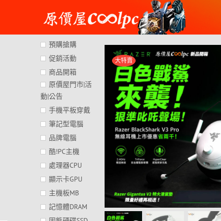
Skip
to
content
預購搶購
促銷活動
大特賣
商品開箱
原價屋門市|活
動|公告
手機平板穿戴
筆記型電腦
品牌電腦
酷!PC主機
處理器CPU
顯示卡GPU
主機板MB
記憶體DRAM
固態硬碟SSD