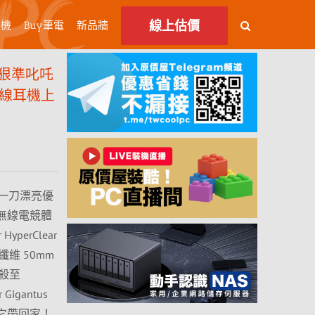
線上估價
主機
Buy筆電
新品牆
狠準叱吒
o 無線耳機上
一刀漂亮優
！主打無線電競體
erClear
纖維 50mm
下殺至
igantus
把它帶回家！