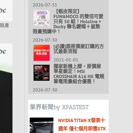
2026-07-31
【蝦皮限定】
FUWAMOCO 的雙倍可愛
只有 50 組！Hololive ×
電競產
Ducky 聯名鍵帽＋鼠墊
限量預購中！
2026-07-30
[必讀]跟原價屋訂購的方
式最新流程
2021-01-01
獨家新機上膛，原價屋
準星鎖定！MSI
CROSSHAIR A16 HX 電競
筆電限量組合優惠！
2026-07-30
業界新聞by XFASTEST
NVIDIA TITAN X發表十
週年 僅七個月即遭GTX