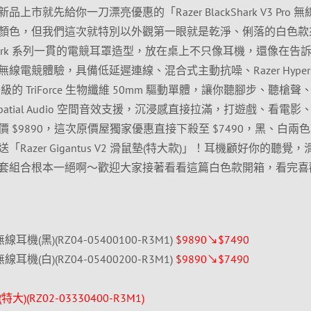
就先給你一刀漂亮優惠的「Razer BlackShark V3 Pro 無
顏色，但我們這次就特別以外觀第一眼就是乾淨、俐落的白色款
Shark 系列一貫的電競耳罩造型，放在桌上不只像耳機，還像在告
電競體驗，具備低延遲連線、混合式主動抗噪、Razer HyperCl
級的 TriForce 生物纖維 50mm 驅動單體，讓你聽腳步、聽槍聲
patial Audio 空間音效支援，沉浸感直接拉滿，打遊戲、看電影
 $9890，這次原價屋獨家優惠直接下殺至 $7490，黑、白兩
azer Gigantus V2 滑鼠墊(特大款)」！耳機顧好你的聽覺，
套組合根本一絕啊～歡迎大家接著看看這篇白色款開箱，看完喜
ro 無線耳機(黑)(RZ04-05400100-R3M1)
$9890↘$7490
ro 無線耳機(白)(RZ04-05400200-R3M1)
$9890↘$7490
墊(特大)(RZ02-03330400-R3M1)