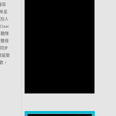
線耳
來呈
訴別人
ear
、聽隊
、聽音
色同步
滑鼠墊
歡，