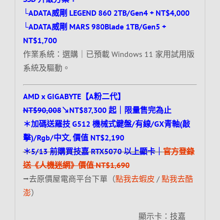
└ADATA威剛 LEGEND 860 2TB/Gen4 + NT$4,000
└ADATA威剛 MARS 980Blade 1TB/Gen5 +
NT$1,700
作業系統：選購｜已預載 Windows 11 家用試用版
系統及驅動。
AMD x GIGABYTE【A粉二代】
NT$90,008
↘NT$87,300 起｜限量售完為止
＊加碼送羅技 G512 機械式鍵盤/有線/GX青軸(敲
擊)/Rgb/中文, 價值 NT$2,190
＊5/13 前購買技嘉 RTX5070 以上顯卡｜
官方登錄
送《人機迷網》價值 NT$1,690
⭢去原價屋電商平台下單（
點我去蝦皮
/
點我去酷
澎
）
顯示卡：技嘉