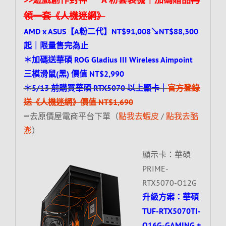
領一套《人機迷網》
AMD x ASUS【A粉二代】
NT$91,008
↘NT$88,300
起｜限量售完為止
＊加碼送華碩 ROG Gladius III Wireless Aimpoint
三模滑鼠(黑) 價值 NT$2,990
＊5/13 前購買華碩 RTX5070 以上顯卡｜
官方登錄
送《人機迷網》價值 NT$1,690
⭢去原價屋電商平台下單（
點我去蝦皮
/
點我去酷
澎
）
顯示卡：華碩
PRIME-
RTX5070-O12G
升級方案：華碩
TUF-RTX5070TI-
O16G-GAMING +