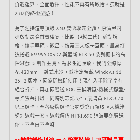
負載運算，全面發揮、性能不再有所取捨。這就是
X3D 的終極型態！
為了迎接這尊頂級 X3D 雙快取完全體，原價屋同
步啟動最強首賣盛宴，比照【A粉二代】活動規
格，攜手華碩、微星、技嘉三大板卡巨頭，量身打
造搭載 R9 9950X3D2 與最新 RTX 50 系列顯卡的高
階遊戲 & 創作主機。為求性能極致，我們全線標
配 420mm 一體式水冷，並指定預載 Windows 11
25H2 版本，回家開機即使用！現在入手除了享有
組合折扣，再加碼贈送 ROG 三模滑鼠/機械式鍵盤/
專業螢幕掛燈，同時別忘記 5/13 前購買 RTX5070
以上顯卡，至各廠牌顯卡官網登錄再領取《人機迷
網》遊戲一套。遊戲價值 NT$1,690 這波要免費送
你，不拿白不拿呀！
>>遊戲創作封神 － A 粉套裝機｜加碼贈品
再