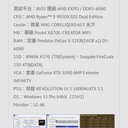
測試平台：BIOS 開啟 AMD EXPO / DDR5-6000
CPU：AMD Ryzen™ 9 9950X3D2 Dual Edition
Cooler：微星 MAG CORELIQUID A13 水冷
MB：華碩 ProArt X870E-CREATOR WIFI
RAM：宏碁 Predator Pallas II 32GB(16GB x2) D5-
6000
SSD：BIWIN X570 2TB(System)、Seagate FireCuda
530 4TB(DATA)
VGA：索泰 GeForce RTX 5090 AMP Extreme
INFINITY
PSU：保銳 REVOLUTION III S 1000W/ATX 3.1
OS：Windows 11 Pro 64bit（25H2）
Monitor：LG 4K