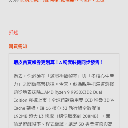
描述
購買需知
蝦皮首賣領券更划算！A 粉套裝機同步發售！
過去，你必須在「遊戲極致幀率」與「多核心生產
力」之間做痛苦抉擇。今天，蘇媽親手把這道選擇
題從地表抹除…AMD Ryzen 9 9950X3D2 Dual
Edition 震撼上市！全球首款採用雙 CCD 堆疊 3D V-
Cache 架構，讓 16 核心 32 執行緒全數灌頂
192MB 超大 L3 快取（總快取來到 208MB）。無
論是遊戲幀率、程式編譯，還是 3D 專業渲染與高