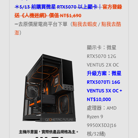
＊5/13 前購買微星 RTX5070 以上顯卡｜
官方登錄
送《人機迷網》價值 NT$1,690
⭢去原價屋電商平台下單（
點我去蝦皮
/
點我去酷
澎
）
顯示卡：微星
RTX5070 12G
VENTUS 2X OC
升級方案：微星
RTX5070Ti 16G
VENTUS 3X OC +
NT$10,000
處理器：AMD
Ryzen 9
9950X3D2(16
核/32緒)