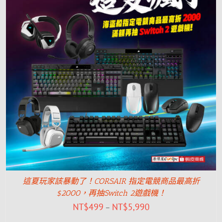
這夏玩家該暴動了！CORSAIR 指定電競商品最高折
$2000，再抽Switch 2遊戲機！
NT$
499
NT$
5,990
–