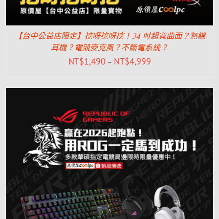
【台中公益店限定】挖呀挖呀挖！34 吋超寬曲面？無線
耳機？電競麥克風？不斷電系統？
NT$
1,490
NT$
4,999
–