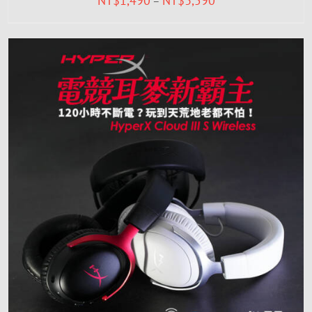
NT$
1,490
NT$
3,590
–