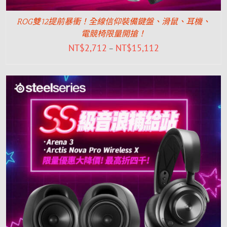
ROG雙12提前暴衝！全線信仰裝備鍵盤、滑鼠、耳機、
電競椅限量開搶！
NT$
2,712
NT$
15,112
–