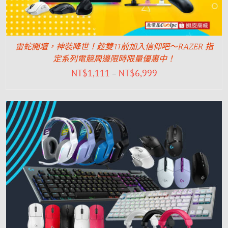
雷蛇開壇，神裝降世！趁雙11前加入信仰吧～RAZER 指
定系列電競周邊限時限量優惠中！
NT$
1,111
NT$
6,999
–