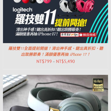
羅技雙11全面提前開搶！滑出神手感、鍵出真折扣、聽
出致勝節奏！滿額優惠再抽 iPhone 17！
NT$
799
NT$
5,490
–