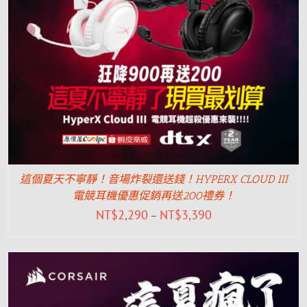
這個夏天不寧靜！音場炸裂還送錢！HYPERX CLOUD III
電競耳機優惠促銷再送200禮券！
NT$
2,290
NT$
3,390
–