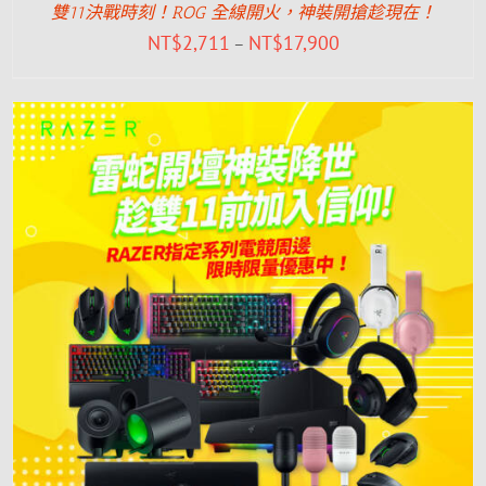
雙11決戰時刻！ROG 全線開火，神裝開搶趁現在！
NT$
2,711
NT$
17,900
–