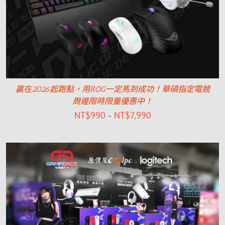
贏在2026起跑點，用ROG一定馬到成功！華碩指定電競
周邊限時限量優惠中！
NT$
990
NT$
7,990
–