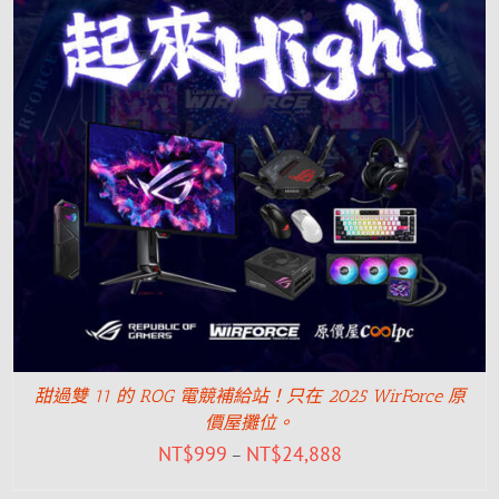
甜過雙 11 的 ROG 電競補給站！只在 2025 WirForce 原
價屋攤位。
NT$
999
NT$
24,888
–