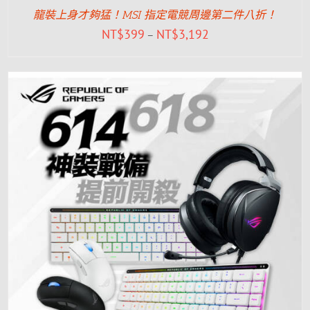
龍裝上身才夠猛！MSI 指定電競周邊第二件八折！
NT$
399
NT$
3,192
–