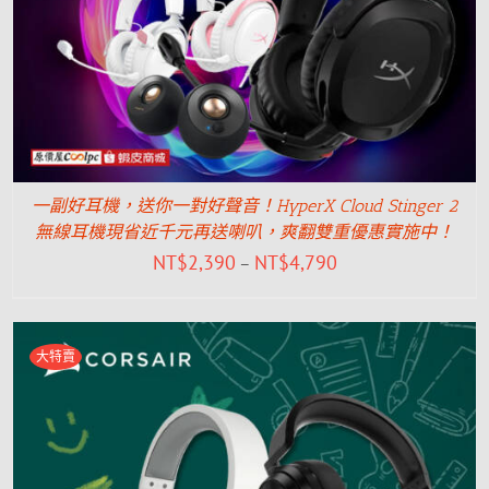
一副好耳機，送你一對好聲音！HyperX Cloud Stinger 2
無線耳機現省近千元再送喇叭，爽翻雙重優惠實施中！
NT$
2,390
NT$
4,790
–
大特賣