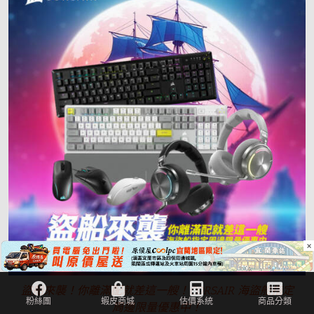
×
盜船來襲！你離滿配就差這一艘！CORSAIR 海盜船指定
周邊限量優惠中！