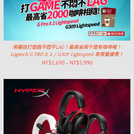
用羅技打遊戲不悶不LAG！最高省兩千還有咖啡喝！
Logitech G PRO X 2 / G309 Lightspeed 享限量優惠！
NT$
1,690
NT$
5,990
–