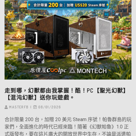
走到哪，幻獸都由我掌握！酷！PC【聖光幻獸】
【混沌幻獸】送你玩遊戲。
MASTERFB
08/01/2026
合計限量 200 台，加贈 20 美元 Steam 序號！帕魯群島的玩
家們，全面進化的時代已經來臨！隨著《幻獸帕魯》1.0 正
式版發布，要在這片廣大的開放世界中生存，不論是派遣帕