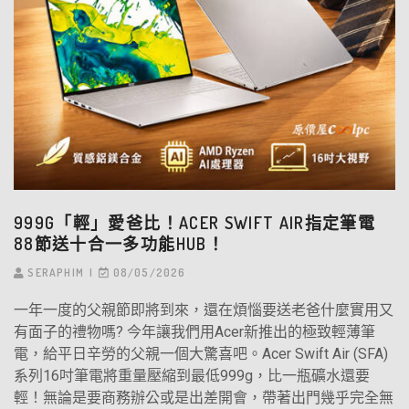
999G「輕」愛爸比！ACER SWIFT AIR指定筆電
88節送十合一多功能HUB！
SERAPHIM
08/05/2026
一年一度的父親節即將到來，還在煩惱要送老爸什麼實用又
有面子的禮物嗎? 今年讓我們用Acer新推出的極致輕薄筆
電，給平日辛勞的父親一個大驚喜吧。Acer Swift Air (SFA)
系列16吋筆電將重量壓縮到最低999g，比一瓶礦水還要
輕！無論是要商務辦公或是出差開會，帶著出門幾乎完全無