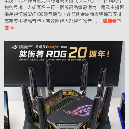
環境！代表靜音無光害的電競主機【偵查兵】、【狙擊手】
強勢登場，人如其名主打一個最高品質靜悄悄，兩款主機皆
採用視博通SAF100靜音機殼，在雙側金屬面板與頂部安排
高密度樹酯隔音墊，有效阻絕內部運作噪音......
繼續看下
去