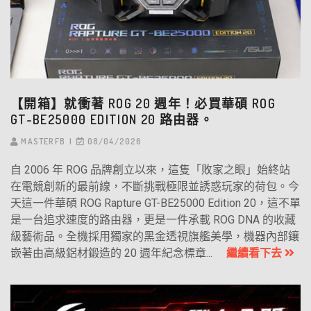
【開箱】就衝著 ROG 20 週年！必買華碩 ROG
GT-BE25000 EDITION 20 路由器。
MASTERFB
08/04/2026
自 2006 年 ROG 品牌創立以來，這隻「敗家之眼」始終站
在電競創新的最前線，不斷挑戰極限並誘惑玩家的荷包。今
天這一件華碩 ROG Rapture GT-BE25000 Edition 20，這不單
是一台追求速度的路由器，更是一件承載 ROG DNA 的收藏
級藝術品。全機採用獨家的黑金透視旗艦美學，機器內部鑲
嵌著由高級鋁材鍛造的 20 週年紀念標章...
繼續看下去