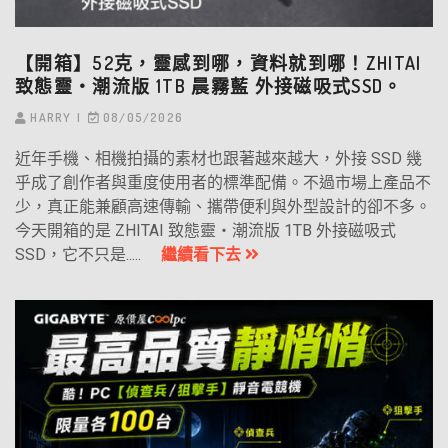
【開箱】52克，靈感到哪，資料就到哪！ZHITAI
致態靈‧潮流版 1TB 晨霧藍 外接磁吸式SSD。
HARRY
08/05/2026
近年手機、相機拍攝的素材也跟著越來越大，外接 SSD 幾
乎成了創作者與重度使用者的標準配備。不過市場上產品不
少，真正能兼顧高速傳輸、攜帶便利與外型設計的卻不多。
今天開箱的是 ZHITAI 致態靈・潮流版 1TB 外接磁吸式
SSD，它不只是.....
繼續看下去