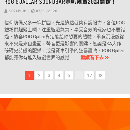
ROG GJALLAR SOUNDBAR喇叭限量20組開搶！
SERAPHIM
07/31/2026
信仰裝備又多一塊拼圖，光是這點就夠有說服力，各位ROG
鐵粉們趕緊上啊！注重遊戲氣氛、享受音效的玩家也不要錯
過，這套ROG Gjallar肯定能給你想要的體驗，畢竟沉浸感從
來不只是來自畫面，聲音更是影響的關鍵，無論是3A大作
磅礡史詩般的配樂，或是賽車引擎的狂暴轟鳴，ROG Gjallar
都能讓你有進入遊戲世界的感覺......
繼續看下去
1
2
3
4
5
...
17