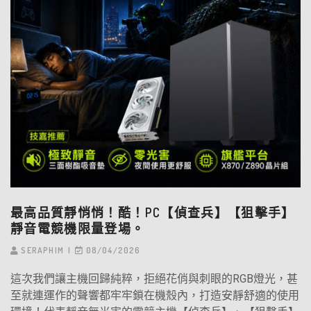
最高品質靜悄悄！酷！PC【偵查兵】【狙擊手】
靜音電競機限量登場。
SERAPHIM
08/04/2026
這次我們讓主機回歸純粹，拒絕花俏與刺眼的RGB燈光，甚
至就連運作的聲響都牢牢鎖在機殼內，打造安靜舒適的使用