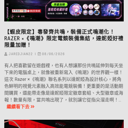
【蝦皮限定】毒發齊共鳴，裝備正式鳴潮化！
RAZER ×《鳴潮》限定電競裝備集結，達妮婭好禮
限量加贈！
JAREDJIAN22
08/06/2026
有人把喜歡留在遊戲裡，也有人想讓那份共鳴延伸到每天坐
下來的電腦桌上，就像被重新寫入《鳴潮》的世界觀一樣！
這次 Razer ×《鳴潮》聯名系列以達妮婭為設計核心，將角
色鮮明的視覺元素融入高效能電競裝備！更重要的是活動期
間購買，還能帶走像是達妮婭限定徽章套組、大型徽章或海
報！數量有限，當共鳴出現了，就別讓它從指尖溜走啊！...
繼續看下去