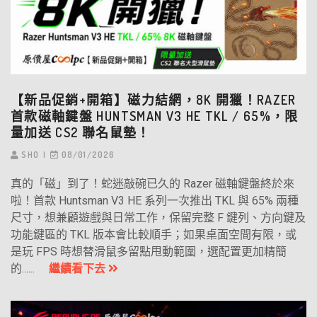
【新品促銷+開箱】磁力結網，8K 開獵！RAZER
首款磁軸鍵盤 HUNTSMAN V3 HE TKL / 65%，限
量加送 CS2 聯名鼠墊！
SHO
08/01/2026
真的「磁」到了！蛇迷敲碗已久的 Razer 磁軸鍵盤終於來
啦！首款 Huntsman V3 HE 系列一次推出 TKL 與 65% 兩種
尺寸，想兼顧遊戲與日常工作，保留完整 F 鍵列、方向鍵及
功能鍵區的 TKL 版本會比較順手；如果桌面空間有限，或
是玩 FPS 時想替滑鼠多留點甩動範圍，選配置更加精簡
的......
繼續看下去