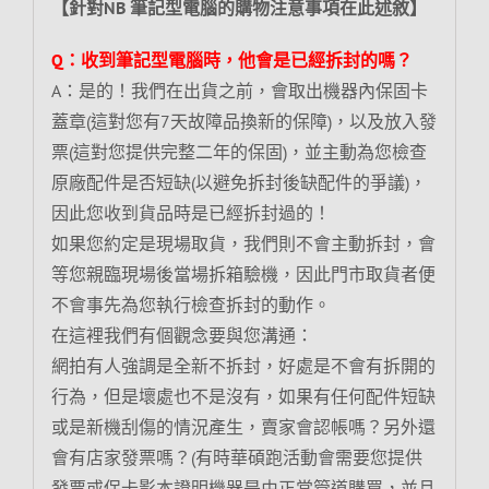
【針對NB 筆記型電腦的購物注意事項在此述敘】
Q：收到筆記型電腦時，他會是已經拆封的嗎？
A：是的！我們在出貨之前，會取出機器內保固卡
蓋章(這對您有7天故障品換新的保障)，以及放入發
票(這對您提供完整二年的保固)，並主動為您檢查
原廠配件是否短缺(以避免拆封後缺配件的爭議)，
因此您收到貨品時是已經拆封過的！
如果您約定是現場取貨，我們則不會主動拆封，會
等您親臨現場後當場拆箱驗機，因此門市取貨者便
不會事先為您執行檢查拆封的動作。
在這裡我們有個觀念要與您溝通：
網拍有人強調是全新不拆封，好處是不會有拆開的
行為，但是壞處也不是沒有，如果有任何配件短缺
或是新機刮傷的情況產生，賣家會認帳嗎？另外還
會有店家發票嗎？(有時華碩跑活動會需要您提供
發票或保卡影本證明機器是由正常管道購買，並且