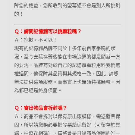
障您的權益，您所收到的螢幕絕不會是別人所挑剩
的！
Ｑ：請問記憶體可以挑顆粒嗎？
Ａ：抱歉，不可以！
現有的記憶體品牌不同於十多年前百家爭鳴的狀
況，至今去蕪存菁後能在市場流通的都是顯赫一方
的要角，品牌商對於自己的記憶體顆粒用料我們無
權過問，他保障其品質與其規格一致，因此.. 請恕
無法提供這項服務。而事實上也無須特挑顆粒，因
為都已經是終身保固。
Ｑ：寄出物品會拆封嗎？
Ａ：商品不會拆封以保有原出廠模樣，需憑發票保
固，所以請您務必要把發票給保留好（可留存於雲
端、拍照存相簿），這將會是日後商品保固的唯一