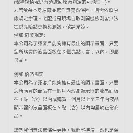
(現場視情況仍有須送回原廠判定的可能性！)。
2. 若螢幕本身原廠並無作無亮點保固，則需依照原
廠規定辦理。宅配或是現場自取測開機檢測皆無法
提供亮暗點更換與測試，敬請見諒。
例如:奇美規定:
本公司為了讓客戶能夠擁有最佳的顯示畫面，只要
您所購買的液晶面板在 3 個亮點﹝含﹞以內，即屬
良品。
例如:優派規定
本公司為了讓客戶能夠擁有最佳的顯示畫面，只要
您所購買的商品在一個月內液晶顯示器的液晶面板
在 3 點（含）以內或購買一個月以上至三年內液晶
顯示器的液晶面板在 5 點（含）以內均屬於正常商
品。
請恕我們無法無條件更換，我們堅持這一點也是保