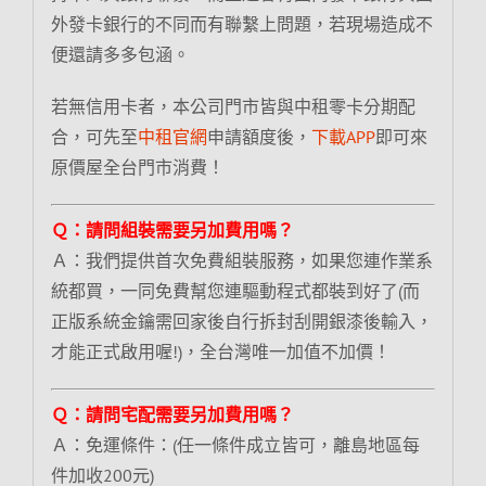
外發卡銀行的不同而有聯繫上問題，若現場造成不
便還請多多包涵。
若無信用卡者，本公司門市皆與中租零卡分期配
合，可先至
中租官網
申請額度後，
下載APP
即可來
原價屋全台門市消費！
Ｑ：請問組裝需要另加費用嗎？
Ａ：我們提供首次免費組裝服務，如果您連作業系
統都買，一同免費幫您連驅動程式都裝到好了(而
正版系統金鑰需回家後自行拆封刮開銀漆後輸入，
才能正式啟用喔!)，全台灣唯一加值不加價！
Ｑ：請問宅配需要另加費用嗎？
Ａ：免運條件：(任一條件成立皆可，離島地區每
件加收200元)