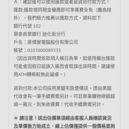
Ａ：確認後可以使用匯款或者是貨到付款方式！
匯款:匯款視同現金優惠即可享運費全免（離島除
外），我們極力推薦以匯款方式，資料如下
銀行代號 102
華泰商業銀行 迪化街分行
戶名：原價屋電腦股份有限公司
帳號：0203000089335
（因出貨時間依款項入帳日為準，如使用櫃台匯款
可能會因假日延誤入帳而會耽誤出貨時間，建議使
用ATM轉帳較無此疑慮。）
貨到付款:本公司採用黑貓宅急便運送，透由黑貓
代收會有一筆手續費需另計，可若單筆購物總額超
過一萬元，則免收運費！代收手續費需另計。
＊ 請注意！送出估價單須經由客服人員確認貨況
及單價後方始成立，線上估價僅提供一個價格查詢