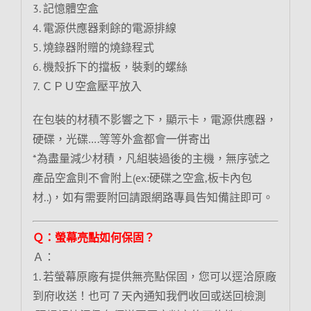
3. 記憶體空盒
4. 電源供應器剩餘的電源排線
5. 燒錄器附贈的燒錄程式
6. 機殼拆下的擋板，裝剩的螺絲
7. ＣＰＵ空盒壓平放入
在包裝的材積不影響之下，顯示卡，電源供應器，
硬碟，光碟….等等外盒都會一併寄出
*為盡量減少材積，凡組裝過後的主機，無序號之
產品空盒則不會附上(ex:硬碟之空盒,板卡內包
材..)，如有需要附回請跟網路專員告知備註即可。
Ｑ：螢幕亮點如何保固？
Ａ：
1. 若螢幕原廠有提供無亮點保固，您可以逕洽原廠
到府收送！也可７天內通知我們收回或送回檢測