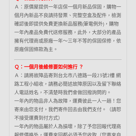
Ａ：原價屋提供一年店保一個月新品保固，購物一
個月內新品不良請持發票、完整空盒及配件，檢測
確認後即提供免費更換新品服務(筆電例外)，購物
一年內產品免費代送修服務，此外，大部分的產品
擁有代理商或原廠一年～三年不等的保固保修，依
原廠保固條款為主。
Ｑ：一個月後維修要如何進行 ？
Ａ：請將故障品寄到台北市八德路一段23號2樓 網
路工程小組收，請務必簡述故障原因以及留下聯絡
人電話姓名，不清楚時我們會做回撥詢問的。
一年內的物品非人為故障，運費彼此一人一趟！您
寄來由您支付，我們寄件回去由我們支付。（請恕
不接受運費到付方式）
一年內的物品屬於人為損壞，除了予您回報代理商
報修價格外，運費來回都必須予您收取（您寄來自