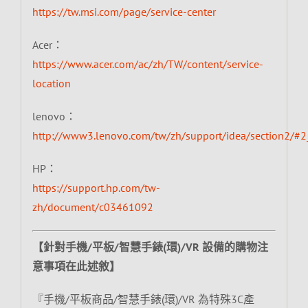
https://tw.msi.com/page/service-center
Acer：
https://www.acer.com/ac/zh/TW/content/service-
location
lenovo：
http://www3.lenovo.com/tw/zh/support/idea/section2/#2
HP：
https://support.hp.com/tw-
zh/document/c03461092
【針對手機/平板/智慧手錶(環)/VR 設備的購物注
意事項在此述敘】
『手機/平板商品/智慧手錶(環)/VR 為特殊3C產