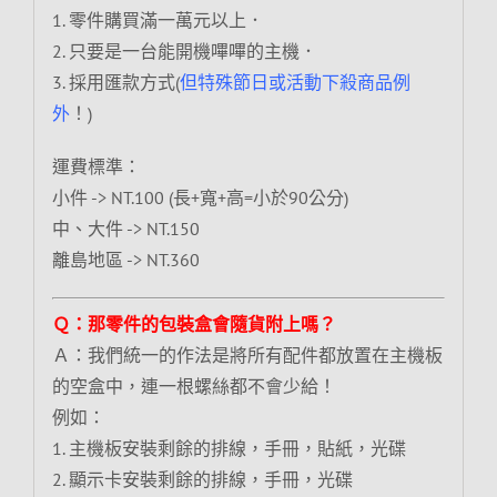
1. 零件購買滿一萬元以上．
2. 只要是一台能開機嗶嗶的主機．
3. 採用匯款方式(
但特殊節日或活動下殺商品例
外
！)
運費標準：
小件 -> NT.100 (長+寬+高=小於90公分)
中、大件 -> NT.150
離島地區 -> NT.360
Ｑ：那零件的包裝盒會隨貨附上嗎？
Ａ：我們統一的作法是將所有配件都放置在主機板
的空盒中，連一根螺絲都不會少給！
例如：
1. 主機板安裝剩餘的排線，手冊，貼紙，光碟
2. 顯示卡安裝剩餘的排線，手冊，光碟