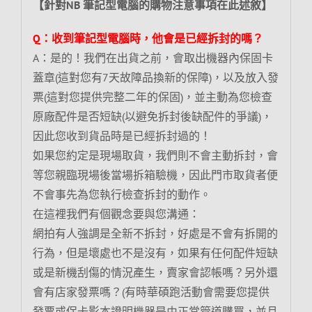
【針對NB 筆記型電腦的購物注意事項在此述敘】
Q：收到筆記型電腦時，他會是已經拆封的嗎？
A：是的！我們在出貨之前，會取出機器內保固卡
蓋章(這對您有7天故障品換新的保障)，以及放入發
票(這對您提供完整二年的保固)，並主動為您檢查
原廠配件是否短缺(以避免拆封後缺配件的爭議)，
因此您收到貨品時是已經拆封過的！
如果您約定是現場取貨，我們則不會主動拆封，會
等您親臨現場後當場拆箱驗機，因此門市取貨者便
不會事先為您執行檢查拆封的動作。
在這裡我們有個觀念要與您溝通：
網拍有人強調是全新不拆封，好處是不會有拆開的
行為，但是壞處也不是沒有，如果有任何配件短缺
或是新機刮傷的情況產生，賣家會認帳嗎？另外還
會有店家發票嗎？(有時華碩跑活動會需要您提供
發票或保卡影本證明機器是由正常管道購買，並且