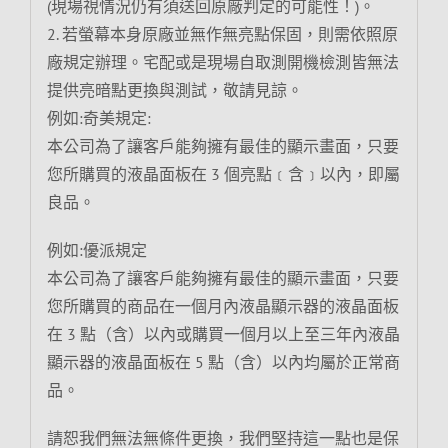
(現場視情況仍有須送回原廠判定的可能性！)。
2. 若螢幕本身原廠並無作無亮點保固，則需依照原
廠規定辦理。宅配或是現場自取測開機檢測皆無法
提供亮暗點更換與測試，敬請見諒。
例如:奇美規定:
本公司為了讓客戶能夠擁有最佳的顯示畫面，只要
您所購買的液晶面板在 3 個亮點﹝含﹞以內，即屬
良品。
例如:優派規定
本公司為了讓客戶能夠擁有最佳的顯示畫面，只要
您所購買的商品在一個月內液晶顯示器的液晶面板
在 3 點（含）以內或購買一個月以上至三年內液晶
顯示器的液晶面板在 5 點（含）以內均屬於正常商
品。
請恕我們無法無條件更換，我們堅持這一點也是保