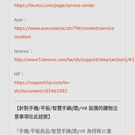
https://tw.msi.com/page/service-center
Acer：
https://www.acer.com/ac/zh/TW/content/service-
location
lenovo：
http://www3.lenovo.com/tw/zh/support/idea/section2/#2
HP：
https://support.hp.com/tw-
zh/document/c03461092
【針對手機/平板/智慧手錶(環)/VR 設備的購物注
意事項在此述敘】
『手機/平板商品/智慧手錶(環)/VR 為特殊3C產