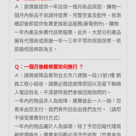
Ａ：原價屋提供一年店保一個月新品保固，購物一
個月內新品不良請持發票、完整空盒及配件，檢測
確認後即提供免費更換新品服務(筆電例外)，購物
一年內產品免費代送修服務，此外，大部分的產品
擁有代理商或原廠一年～三年不等的保固保修，依
原廠保固條款為主。
Ｑ：一個月後維修要如何進行 ？
Ａ：請將故障品寄到台北市八德路一段23號2樓 網
路工程小組收，請務必簡述故障原因以及留下聯絡
人電話姓名，不清楚時我們會做回撥詢問的。
一年內的物品非人為故障，運費彼此一人一趟！您
寄來由您支付，我們寄件回去由我們支付。（請恕
不接受運費到付方式）
一年內的物品屬於人為損壞，除了予您回報代理商
報修價格外，運費來回都必須予您收取（您寄來自