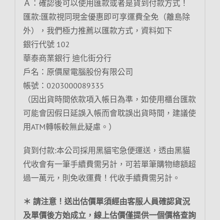
Ａ：確認後可以使用匯款或者是貨到付款方式！
匯款:匯款視同現金優惠即可享運費全免（離島除
外），我們極力推薦以匯款方式，資料如下
銀行代號 102
華泰商業銀行 迪化街分行
戶名：原價屋電腦股份有限公司
帳號：0203000089335
（因出貨時間依款項入帳日為準，如使用櫃台匯款
可能會因假日延誤入帳而會耽誤出貨時間，建議使
用ATM轉帳較無此疑慮。）
貨到付款:本公司採用黑貓宅急便運送，透由黑貓
代收會有一筆手續費需另計，可若單筆購物總額超
過一萬元，則免收運費！代收手續費需另計。
＊ 請注意！送出估價單須經由客服人員確認貨況
及單價後方始成立，線上估價僅提供一個價格查詢