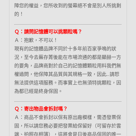
障您的權益，您所收到的螢幕絕不會是別人所挑剩
的！
Ｑ：請問記憶體可以挑顆粒嗎？
Ａ：抱歉，不可以！
現有的記憶體品牌不同於十多年前百家爭鳴的狀
況，至今去蕪存菁後能在市場流通的都是顯赫一方
的要角，品牌商對於自己的記憶體顆粒用料我們無
權過問，他保障其品質與其規格一致，因此.. 請恕
無法提供這項服務。而事實上也無須特挑顆粒，因
為都已經是終身保固。
Ｑ：寄出物品會拆封嗎？
Ａ：商品不會拆封以保有原出廠模樣，需憑發票保
固，所以請您務必要把發票給保留好（可留存於雲
端、拍照存相簿），這將會是日後商品保固的唯一