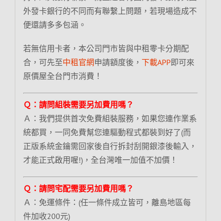
外發卡銀行的不同而有聯繫上問題，若現場造成不
便還請多多包涵。
若無信用卡者，本公司門市皆與中租零卡分期配
合，可先至
中租官網
申請額度後，
下載APP
即可來
原價屋全台門市消費！
Ｑ：請問組裝需要另加費用嗎？
Ａ：我們提供首次免費組裝服務，如果您連作業系
統都買，一同免費幫您連驅動程式都裝到好了(而
正版系統金鑰需回家後自行拆封刮開銀漆後輸入，
才能正式啟用喔!)，全台灣唯一加值不加價！
Ｑ：請問宅配需要另加費用嗎？
Ａ：免運條件：(任一條件成立皆可，離島地區每
件加收200元)