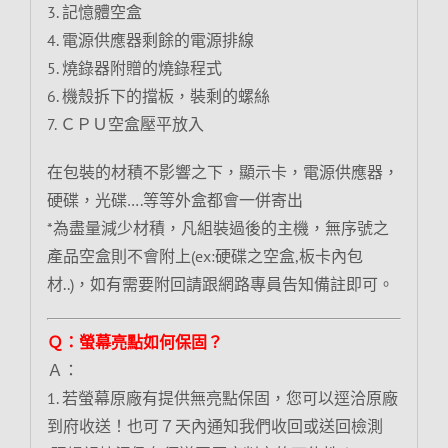
3. 記憶體空盒
4. 電源供應器剩餘的電源排線
5. 燒錄器附贈的燒錄程式
6. 機殼拆下的擋板，裝剩的螺絲
7. ＣＰＵ空盒壓平放入
在包裝的材積不影響之下，顯示卡，電源供應器，
硬碟，光碟….等等外盒都會一併寄出
*為盡量減少材積，凡組裝過後的主機，無序號之
產品空盒則不會附上(ex:硬碟之空盒,板卡內包
材..)，如有需要附回請跟網路專員告知備註即可。
Ｑ：螢幕亮點如何保固？
Ａ：
1. 若螢幕原廠有提供無亮點保固，您可以逕洽原廠
到府收送！也可７天內通知我們收回或送回檢測