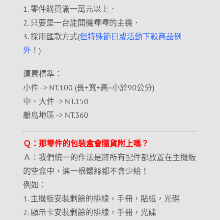
1. 零件購買滿一萬元以上．
2. 只要是一台能開機嗶嗶的主機．
3. 採用匯款方式(
但特殊節日或活動下殺商品例
外
！)
運費標準：
小件 -> NT.100 (長+寬+高=小於90公分)
中、大件 -> NT.150
離島地區 -> NT.360
Ｑ：那零件的包裝盒會隨貨附上嗎？
Ａ：我們統一的作法是將所有配件都放置在主機板
的空盒中，連一根螺絲都不會少給！
例如：
1. 主機板安裝剩餘的排線，手冊，貼紙，光碟
2. 顯示卡安裝剩餘的排線，手冊，光碟