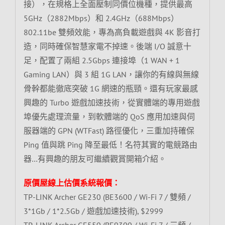
接），在規格上全面壓制同價位機種，提供最高
5GHz（2882Mbps）和 2.4GHz（688Mbps）
802.11be 雙頻效能，專為高負載遊戲與 4K 影音打
造，同時確保智慧家電不掉速。後端 I/O 誠意十
足，配置了兩組 2.5Gbps 連接埠（1 WAN + 1
Gaming LAN）與 3 組 1G LAN，讓你的有線與無線
骨幹都能徹底突破 1G 網速的瓶頸。還有玩家最感
興趣的 Turbo 遊戲加速技術，從實體端的專用遊戲
埠優先處理流量，到軟體端的 QoS 應用加速與伺
服器端的 GPN (WTFast) 路徑優化，三重加持確保
Ping 值與跳 Ping 降至最低！名符其實的電競路由
器…有興趣的朋友可繼續觀賞開箱介紹。
原價屋線上估價系統報價：
TP-LINK Archer GE230 (BE3600 / Wi-Fi 7 / 雙頻 /
3*1Gb / 1*2.5Gb / 遊戲加速技術), $2999
TP-LINK Archer GE550 (BE9300 / Wi-Fi 7 / 三頻 /