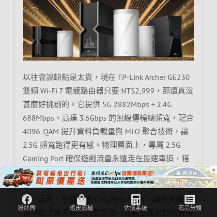
以往會說缺點是太貴，現在 TP-Link Archer GE230
雙頻 Wi-Fi 7 電競路由器只要 NT$2,999，那還真沒
甚麼好挑剔的。它提供 5G 2882Mbps + 2.4G
688Mbps，高達 3.6Gbps 的無線傳輸總頻寬，配合
4096-QAM 提升資料負載量與 MLO 聚合技術，讓
2.5G 頻寬跑得更有感。物理層面上，專屬 2.5G
Gaming Port 確保遊戲流量永遠走在最速車道，搭
×
配內建的 IoT 隔離網路與 HomeShield 防護，能在
確保飆速的同時，將低速家電與資安風險徹底排
除。此外，它還支援 EasyMesh 技術，讓未來擴充
百坪收訊無死角，只需再加一台甚至兩台即可實現