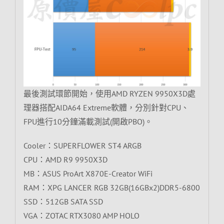
最後測試環節開始，使用AMD RYZEN 9950X3D處
理器搭配AIDA64 Extreme軟體，分別針對CPU、
FPU進行10分鐘滿載測試(開啟PBO)。
Cooler：SUPERFLOWER ST4 ARGB
CPU：AMD R9 9950X3D
MB：ASUS ProArt X870E-Creator WiFi
RAM：XPG LANCER RGB 32GB(16GBx2)DDR5-6800
SSD：512GB SATA SSD
VGA：ZOTAC RTX3080 AMP HOLO