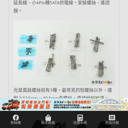
延長線、小4Pin轉SATA供電線、安裝螺絲、遙控
器。
光是風扇螺絲就有3種，最常見的短螺絲以外，還
附上37.5mm、40.5mm長螺絲，直接給好給滿。
×