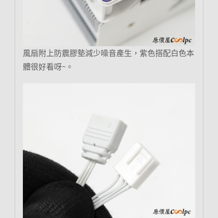
風扇附上防震膠墊減少噪音產生，紫色搭配白色本
體很好看呀~。