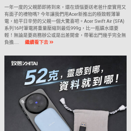
一年一度的父親節即將到來，還在煩惱要送老爸什麼實用又
有面子的禮物嗎? 今年讓我們用Acer新推出的極致輕薄筆
電，給平日辛勞的父親一個大驚喜吧。Acer Swift Air (SFA)
系列16吋筆電將重量壓縮到最低999g，比一瓶礦水還要
輕！無論是要商務辦公或是出差開會，帶著出門幾乎完全無
負擔......
繼續看下去