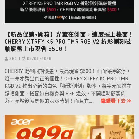
【新品促銷+開箱】光藏在側面，速度擺上檯面！
CHERRY XTRFY K5 PRO TMR RGB V2 折影側刻磁
軸鍵盤上市現省 $500！
SHO
08/06/2026
CHERRY 鍵盤同期優惠，最高現省 $600！正面保持乾淨，
燈一亮才秀出真正的個性！CHERRY XTRFY K5 PRO TMR
RGB V2 推出全新的白色「折影側刻」版本，將字元安排在
鍵帽側面，搭配純白機身與 RGB 燈效，不開燈時簡潔俐
落，亮燈後就是你的表演時刻！而且它......
繼續看下去