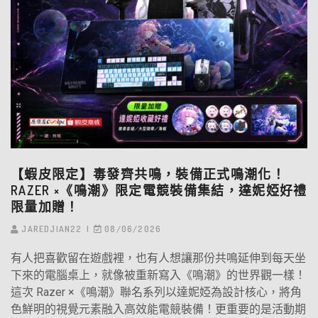
【蝦皮限定】毒發齊共鳴，裝備正式鳴潮化！
RAZER ×《鳴潮》限定電競裝備集結，達妮婭好禮
限量加贈！
JAREDJIAN22
08/06/2026
有人把喜歡留在遊戲裡，也有人想讓那份共鳴延伸到每天坐
下來的電腦桌上，就像被重新寫入《鳴潮》的世界觀一樣！
這次 Razer ×《鳴潮》聯名系列以達妮婭為設計核心，將角
色鮮明的視覺元素融入高效能電競裝備！更重要的是活動期