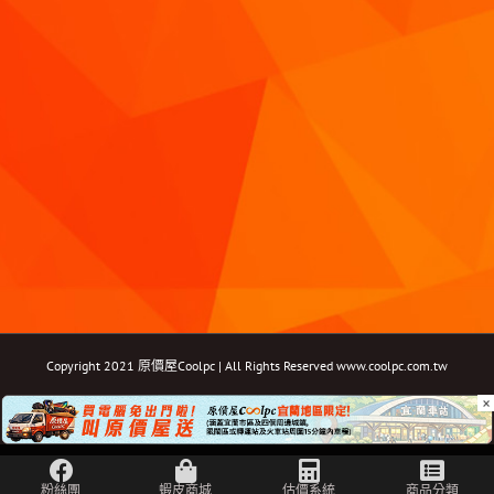
Copyright 2021 原價屋Coolpc | All Rights Reserved
www.coolpc.com.tw
×
Facebook
Instagram
YouTube
Twitter
Email: