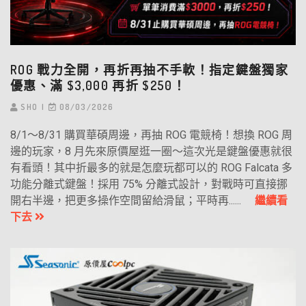
ROG 戰力全開，再折再抽不手軟！指定鍵盤獨家
優惠、滿 $3,000 再折 $250！
SHO
08/03/2026
8/1～8/31 購買華碩周邊，再抽 ROG 電競椅！想換 ROG 周
邊的玩家，8 月先來原價屋逛一圈～這次光是鍵盤優惠就很
有看頭！其中折最多的就是怎麼玩都可以的 ROG Falcata 多
功能分離式鍵盤！採用 75% 分離式設計，對戰時可直接挪
開右半邊，把更多操作空間留給滑鼠；平時再......
繼續看
下去