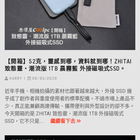
【開箱】52克，靈感到哪，資料就到哪！ZHITAI
致態靈‧潮流版 1TB 晨霧藍 外接磁吸式SSD。
HARRY
08/05/2026
近年手機、相機拍攝的素材也跟著越來越大，外接 SSD 幾
乎成了創作者與重度使用者的標準配備。不過市場上產品不
少，真正能兼顧高速傳輸、攜帶便利與外型設計的卻不多。
今天開箱的是 ZHITAI 致態靈・潮流版 1TB 外接磁吸式
SSD，它不只是.....
繼續看下去