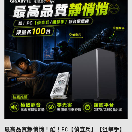
最高品質靜悄悄！酷！PC【偵查兵】【狙擊手】