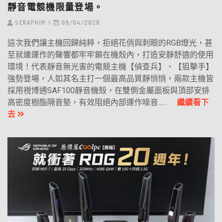
靜音電競機限量登場。
SERAPHIM
08/04/2026
這次我們讓主機回歸純粹，拒絕花俏與刺眼的RGB燈光，甚
至就連運作的聲響都牢牢鎖在機殼內，打造安靜舒適的使用
環境！代表靜音無光害的電競主機【偵查兵】、【狙擊手】
強勢登場，人如其名主打一個最高品質靜悄悄，兩款主機皆
採用視博通SAF100靜音機殼，在雙側金屬面板與頂部安排
高密度樹酯隔音墊，有效阻絕內部運作噪音......
繼續看下
去