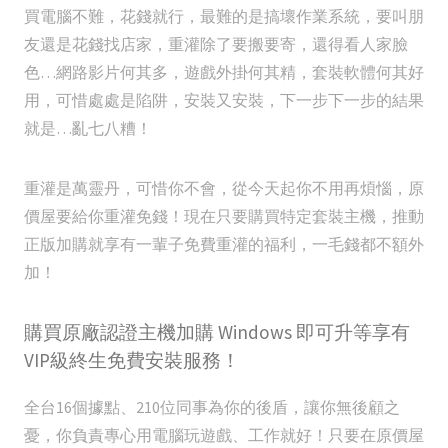
買電腦不難，花錢就行，最難的是搞壞作業系統，要叫朋
友還是花錢找店家，重灌除了要搬要寄，還得看人家臉
色…網路影片何其多，遊戲外掛何其精，套裝軟體何其好
用，可惜處處是陷阱，安裝又安裝，下一步下一步的結果
就是…亂七八糟！
重灌是萬靈丹，可惜你不會，從今天起你不用再煩惱，原
價屋要給你重灌免錢！現在只要購買特定套裝主機，推動
正版加購就享有一輩子免費重灌的福利，一毛錢都不額外
加！
購買原廠認證主機加購 Windows 即可升等享有
VIP級終生免費安裝服務！
全台16個據點、210位同事為你的後盾，讓你無後顧之
憂，你負責專心用電腦玩遊戲、工作就好！只要在原價屋