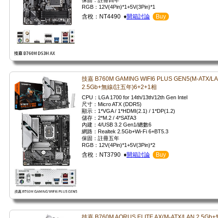
保固：註冊四年
RGB：12V(4Pin)*1+5V(3Pin)*1
含稅：NT4490 ♦
開箱討論
Buy
技嘉 B760M GAMING WIFI6 PLUS GEN5(M-ATX/L
2.5Gb+無線/註五年)6+2+1相
CPU：LGA 1700 for 14th/13th/12th Gen Intel
尺寸：Micro ATX (DDR5)
顯示：1*VGA / 1*HDMI(2.1) / 1*DP(1.2)
儲存：2*M.2 / 4*SATA3
內建：4/USB 3.2 Gen1/總數6
網路：Realtek 2.5Gb+Wi-Fi 6+BT5.3
保固：註冊五年
RGB：12V(4Pin)*1+5V(3Pin)*2
含稅：NT3790 ♦
開箱討論
Buy
技嘉 B760M AORUS ELITE AX(M-ATX/LAN 2.5Gb+