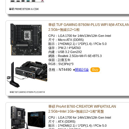
華碩 TUF GAMING B760M-PLUS WIFI II(M-ATX/LA
2.5Gb+無線)12+1相
CPU：LGA 1700 for 14th/13th/12th Gen Intel
尺寸：Micro ATX (DDR5)
顯示：1*HDMI(2.1) / 1*DP(1.4) / PCIe 5.0
儲存：3*M.2 / 4*SATA3
內建：USB 3.2 Gen2X2
網路：Realtek 2.5Gb+Wi-Fi 6E+BT5.3
保固：註冊五年
RGB：5V(3Pin)*3
含稅：NT4490 ♦
開箱討論
Buy
華碩 ProArt B760-CREATOR WIFI(ATX/LAN
2.5Gb+Intel 1Gb+無線)12+1相*尾盤
CPU：LGA 1700 for 14th/13th/12th Gen Intel
尺寸：ATX (DDR5)
顯示：1*HDMI(2.1) / 1*DP(1.4) / PCIe 5.0