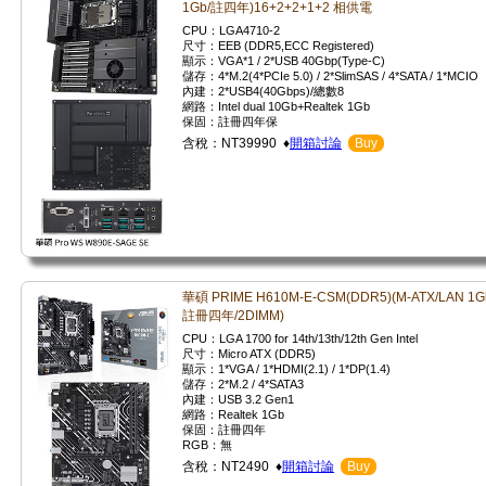
1Gb/註四年)16+2+2+1+2 相供電
CPU：LGA4710-2
尺寸：EEB (DDR5,ECC Registered)
顯示：VGA*1 / 2*USB 40Gbp(Type-C)
儲存：4*M.2(4*PCIe 5.0) / 2*SlimSAS / 4*SATA / 1*MCIO
內建：2*USB4(40Gbps)/總數8
網路：Intel dual 10Gb+Realtek 1Gb
保固：註冊四年保
含稅：NT39990 ♦
開箱討論
Buy
華碩 PRIME H610M-E-CSM(DDR5)(M-ATX/LAN 1G
註冊四年/2DIMM)
CPU：LGA 1700 for 14th/13th/12th Gen Intel
尺寸：Micro ATX (DDR5)
顯示：1*VGA / 1*HDMI(2.1) / 1*DP(1.4)
儲存：2*M.2 / 4*SATA3
內建：USB 3.2 Gen1
網路：Realtek 1Gb
保固：註冊四年
RGB：無
含稅：NT2490 ♦
開箱討論
Buy