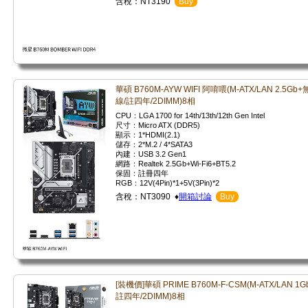
含稅：NT3190
Buy
華碩 B760M-AYW WIFI 阿唷喂(M-ATX/LAN 2.5Gb+
線/註四年/2DIMM)8相
CPU：LGA 1700 for 14th/13th/12th Gen Intel
尺寸：Micro ATX (DDR5)
顯示：1*HDMI(2.1)
儲存：2*M.2 / 4*SATA3
內建：USB 3.2 Gen1
網路：Realtek 2.5Gb+Wi-Fi6+BT5.2
保固：註冊四年
RGB：12V(4Pin)*1+5V(3Pin)*2
含稅：NT3090 ♦
開箱討論
Buy
[裝機價]華碩 PRIME B760M-F-CSM(M-ATX/LAN 1Gb
註四年/2DIMM)8相