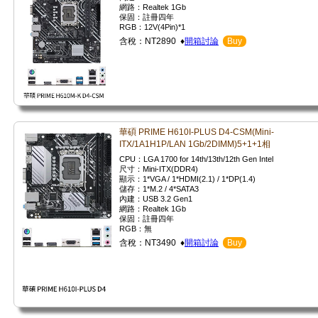
網路：Realtek 1Gb
保固：註冊四年
RGB：12V(4Pin)*1
含稅：NT2890 ♦
開箱討論
Buy
華碩 PRIME H610I-PLUS D4-CSM(Mini-
ITX/1A1H1P/LAN 1Gb/2DIMM)5+1+1相
CPU：LGA 1700 for 14th/13th/12th Gen Intel
尺寸：Mini-ITX(DDR4)
顯示：1*VGA / 1*HDMI(2.1) / 1*DP(1.4)
儲存：1*M.2 / 4*SATA3
內建：USB 3.2 Gen1
網路：Realtek 1Gb
保固：註冊四年
RGB：無
含稅：NT3490 ♦
開箱討論
Buy