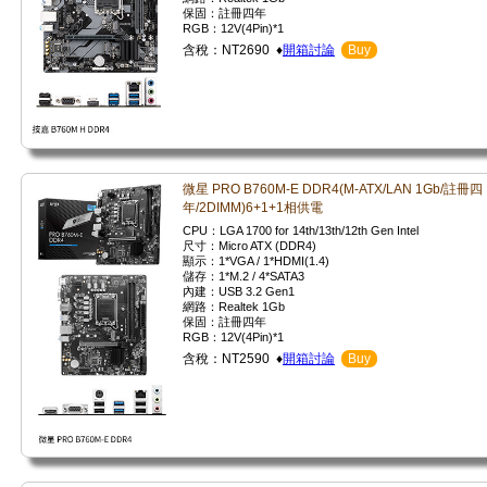
保固：註冊四年
RGB：12V(4Pin)*1
含稅：NT2690 ♦
開箱討論
Buy
微星 PRO B760M-E DDR4(M-ATX/LAN 1Gb/註冊四
年/2DIMM)6+1+1相供電
CPU：LGA 1700 for 14th/13th/12th Gen Intel
尺寸：Micro ATX (DDR4)
顯示：1*VGA / 1*HDMI(1.4)
儲存：1*M.2 / 4*SATA3
內建：USB 3.2 Gen1
網路：Realtek 1Gb
保固：註冊四年
RGB：12V(4Pin)*1
含稅：NT2590 ♦
開箱討論
Buy