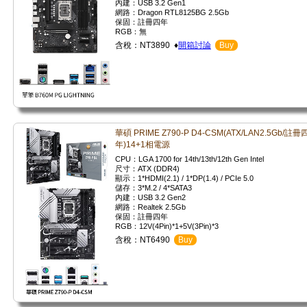
內建：USB 3.2 Gen1
網路：Dragon RTL8125BG 2.5Gb
保固：註冊四年
RGB：無
含稅：NT3890 ♦
開箱討論
Buy
華碩 PRIME Z790-P D4-CSM(ATX/LAN2.5Gb/註冊
年)14+1相電源
CPU：LGA 1700 for 14th/13th/12th Gen Intel
尺寸：ATX (DDR4)
顯示：1*HDMI(2.1) / 1*DP(1.4) / PCIe 5.0
儲存：3*M.2 / 4*SATA3
內建：USB 3.2 Gen2
網路：Realtek 2.5Gb
保固：註冊四年
RGB：12V(4Pin)*1+5V(3Pin)*3
含稅：NT6490
Buy