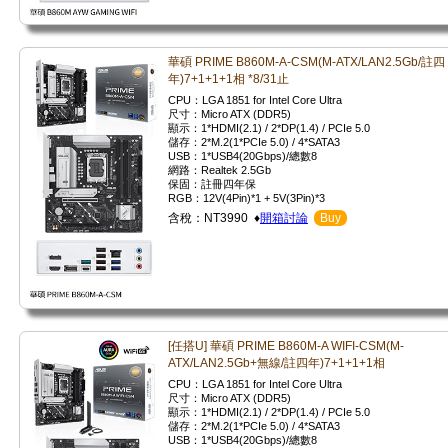
華碩 PRIME B860M-A-CSM(M-ATX/LAN2.5Gb/註四
年)7+1+1+1相 *8/31止
CPU：LGA 1851 for Intel Core Ultra
尺寸：Micro ATX (DDR5)
顯示：1*HDMI(2.1) / 2*DP(1.4) / PCIe 5.0
儲存：2*M.2(1*PCIe 5.0) / 4*SATA3
USB：1*USB4(20Gbps)/總數8
網路：Realtek 2.5Gb
保固：註冊四年保
RGB：12V(4Pin)*1 + 5V(3Pin)*3
含稅：NT3990 ♦
開箱討論
Buy
[任搭U] 華碩 PRIME B860M-A WIFI-CSM(M-
ATX/LAN2.5Gb+無線/註四年)7+1+1+1相
CPU：LGA 1851 for Intel Core Ultra
尺寸：Micro ATX (DDR5)
顯示：1*HDMI(2.1) / 2*DP(1.4) / PCIe 5.0
儲存：2*M.2(1*PCIe 5.0) / 4*SATA3
USB：1*USB4(20Gbps)/總數8