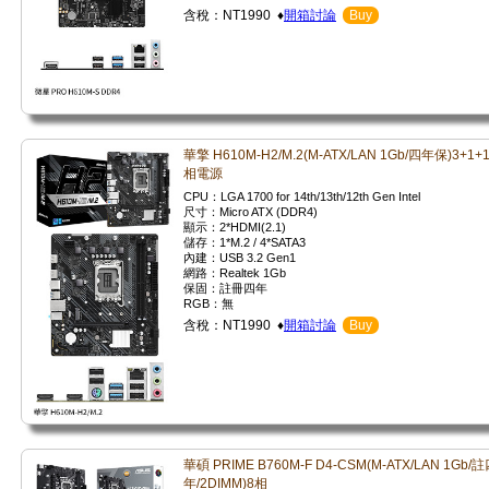
含稅：NT1990 ♦
開箱討論
Buy
華擎 H610M-H2/M.2(M-ATX/LAN 1Gb/四年保)3+1+
相電源
CPU：LGA 1700 for 14th/13th/12th Gen Intel
尺寸：Micro ATX (DDR4)
顯示：2*HDMI(2.1)
儲存：1*M.2 / 4*SATA3
內建：USB 3.2 Gen1
網路：Realtek 1Gb
保固：註冊四年
RGB：無
含稅：NT1990 ♦
開箱討論
Buy
華碩 PRIME B760M-F D4-CSM(M-ATX/LAN 1Gb/
年/2DIMM)8相