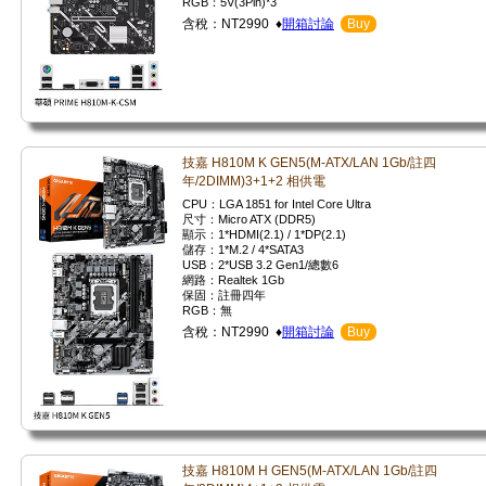
RGB：5V(3Pin)*3
含稅：NT2990 ♦
開箱討論
Buy
技嘉 H810M K GEN5(M-ATX/LAN 1Gb/註四
年/2DIMM)3+1+2 相供電
CPU：LGA 1851 for Intel Core Ultra
尺寸：Micro ATX (DDR5)
顯示：1*HDMI(2.1) / 1*DP(2.1)
儲存：1*M.2 / 4*SATA3
USB：2*USB 3.2 Gen1/總數6
網路：Realtek 1Gb
保固：註冊四年
RGB：無
含稅：NT2990 ♦
開箱討論
Buy
技嘉 H810M H GEN5(M-ATX/LAN 1Gb/註四